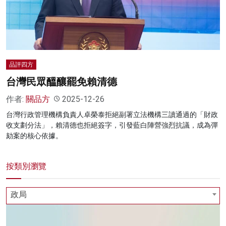
名家榜
灼見活動
關於我們
品評四方
台灣民眾醞釀罷免賴清德
作者:
關品方
2025-12-26
台灣行政管理機構負責人卓榮泰拒絕副署立法機構三讀通過的「財政
收支劃分法」，賴清德也拒絕簽字，引發藍白陣營強烈抗議，成為彈
劾案的核心依據。
按類別瀏覽
政局