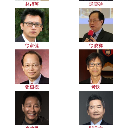
林超英
譚寶碩
徐家健
徐俊祥
張樹槐
黃氏