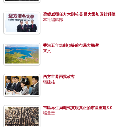
梁鏡威獲任方大副校長 呂大樂加盟社科院
本社編輯部
香港五年規劃須提前布局大鵬灣
來文
西方世界兩批政客
張建雄
市區再生局範式實現真正的市區重建3.0
張量童