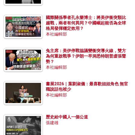
國際關係學者孔永樂博士：將美伊衝突類比
越戰，兩者有何異同？中國崛起能否為全球
格局發揮穩定效用？
本社編輯部
兔主席：美伊停戰協議變衝突導火線，雙方
為何重啟戰爭？伊朗一早洞悉特朗普虛張聲
勢？
本社編輯部
書展2026｜葉劉淑儀：最喜歡姐姐角色 無官
職說話包袱少
本社編輯部
歷史給中國人一個公道
張建雄