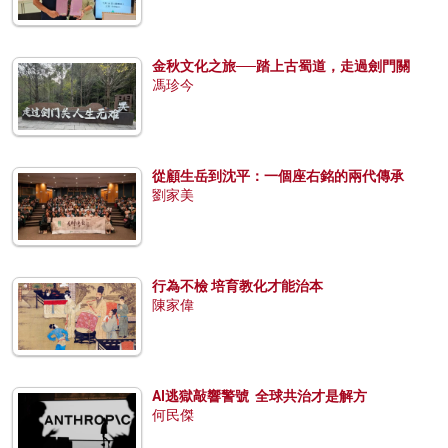
金秋文化之旅──踏上古蜀道，走過劍門關
馮珍今
從顧生岳到沈平：一個座右銘的兩代傳承
劉家美
行為不檢 培育教化才能治本
陳家偉
AI逃獄敲響警號 全球共治才是解方
何民傑