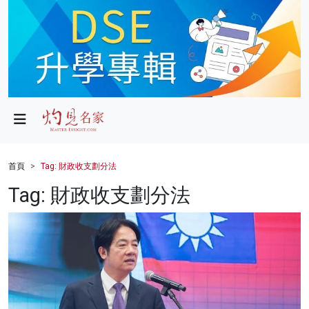
政局
教育
文化
財經
首頁
Tag: 財政收支劃分法
生活
Tag: 財政收支劃分法
健康
商業
科技
影片