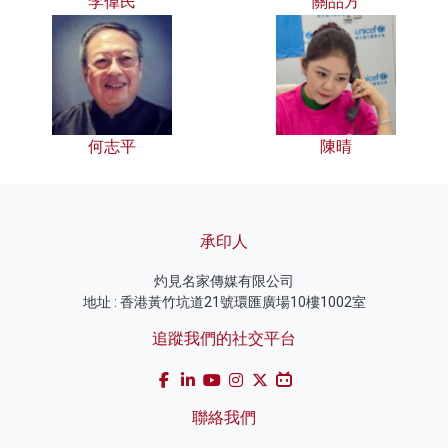
李偉民
關品方
何志平
陳晴
承印人
灼見名家傳媒有限公司
地址 : 香港黃竹坑道21號環匯廣場10樓1002室
追蹤我們的社交平台
聯絡我們