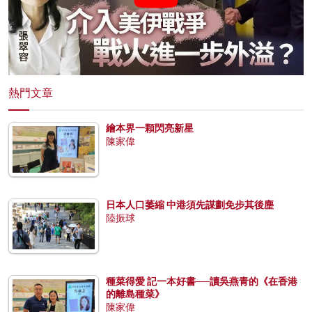
熱門文章
繪本界一顆閃亮新星
陳家偉
日本人口萎縮 中港須先謀劃免步其後塵
陸振球
種菜得愛 記一本好書──讀吳燕青的《在香港
的離島種菜》
陳家偉