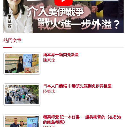
熱門文章
繪本界一顆閃亮新星
陳家偉
日本人口萎縮 中港須先謀劃免步其後塵
陸振球
種菜得愛 記一本好書──讀吳燕青的《在香港
的離島種菜》