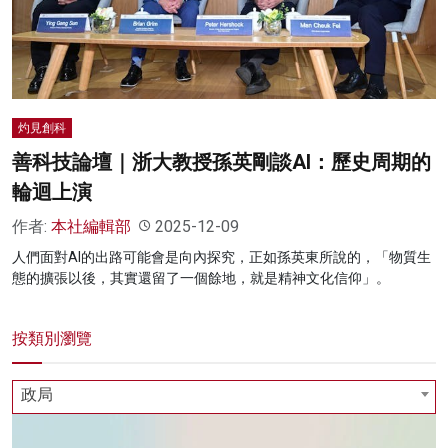
名家榜
灼見活動
關於我們
灼見創科
善科技論壇｜浙大教授孫英剛談AI：歷史周期的
輪迴上演
作者:
本社編輯部
2025-12-09
人們面對AI的出路可能會是向內探究，正如孫英東所說的，「物質生
態的擴張以後，其實還留了一個餘地，就是精神文化信仰」。
按類別瀏覽
政局