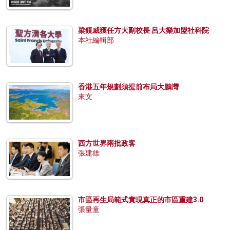
梁鏡威獲任方大副校長 呂大樂加盟社科院
本社編輯部
香港五年規劃須提前布局大鵬灣
來文
西方世界兩批政客
張建雄
市區再生局範式實現真正的市區重建3.0
張量童