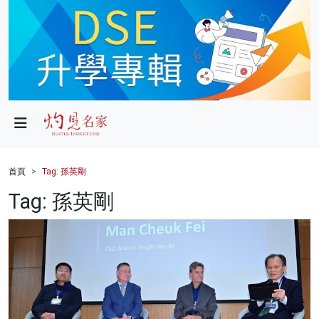
政局
教育
文化
財經
首頁
Tag: 孫英剛
生活
Tag: 孫英剛
健康
商業
科技
影片