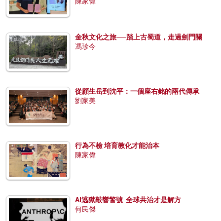
陳家偉
金秋文化之旅──踏上古蜀道，走過劍門關
馮珍今
從顧生岳到沈平：一個座右銘的兩代傳承
劉家美
行為不檢 培育教化才能治本
陳家偉
AI逃獄敲響警號 全球共治才是解方
何民傑