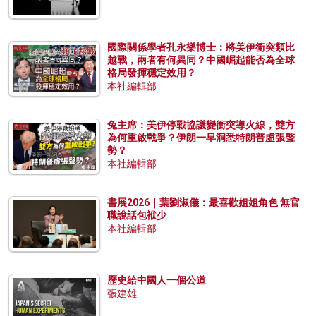
國際關係學者孔永樂博士：將美伊衝突類比
越戰，兩者有何異同？中國崛起能否為全球
格局發揮穩定效用？
本社編輯部
兔主席：美伊停戰協議變衝突導火線，雙方
為何重啟戰爭？伊朗一早洞悉特朗普虛張聲
勢？
本社編輯部
書展2026｜葉劉淑儀：最喜歡姐姐角色 無官
職說話包袱少
本社編輯部
歷史給中國人一個公道
張建雄