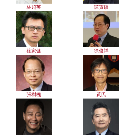
林超英
譚寶碩
徐家健
徐俊祥
張樹槐
黃氏