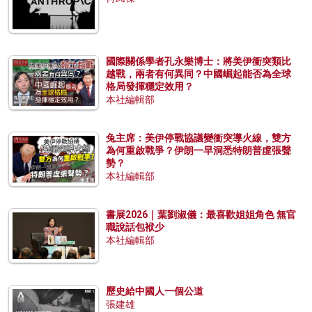
國際關係學者孔永樂博士：將美伊衝突類比
越戰，兩者有何異同？中國崛起能否為全球
格局發揮穩定效用？
本社編輯部
兔主席：美伊停戰協議變衝突導火線，雙方
為何重啟戰爭？伊朗一早洞悉特朗普虛張聲
勢？
本社編輯部
書展2026｜葉劉淑儀：最喜歡姐姐角色 無官
職說話包袱少
本社編輯部
歷史給中國人一個公道
張建雄