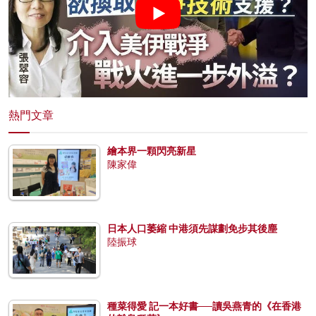
熱門文章
繪本界一顆閃亮新星
陳家偉
日本人口萎縮 中港須先謀劃免步其後塵
陸振球
種菜得愛 記一本好書──讀吳燕青的《在香港