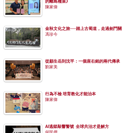
的離島種菜》
陳家偉
金秋文化之旅──踏上古蜀道，走過劍門關
馮珍今
從顧生岳到沈平：一個座右銘的兩代傳承
劉家美
行為不檢 培育教化才能治本
陳家偉
AI逃獄敲響警號 全球共治才是解方
何民傑