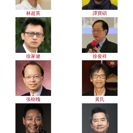
林超英
譚寶碩
徐家健
徐俊祥
張樹槐
黃氏