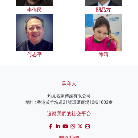
李偉民
關品方
何志平
陳晴
承印人
灼見名家傳媒有限公司
地址 : 香港黃竹坑道21號環匯廣場10樓1002室
追蹤我們的社交平台
聯絡我們