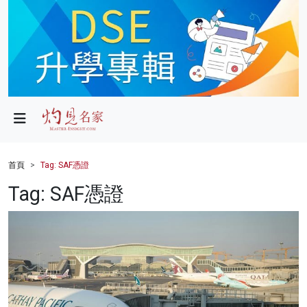
政局
教育
文化
財經
首頁
Tag: SAF憑證
生活
Tag: SAF憑證
健康
商業
科技
影片