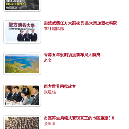
梁鏡威獲任方大副校長 呂大樂加盟社科院
本社編輯部
香港五年規劃須提前布局大鵬灣
來文
西方世界兩批政客
張建雄
市區再生局範式實現真正的市區重建3.0
張量童