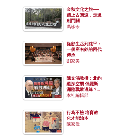
金秋文化之旅──
踏上古蜀道，走過
劍門關
馮珍今
從顧生岳到沈平：
一個座右銘的兩代
傳承
劉家美
陳文鴻教授：北約
縱深空襲 俄羅斯
瀕臨戰敗邊緣？中
國零部件能左右戰
本社編輯部
局走向？
行為不檢 培育教
化才能治本
陳家偉