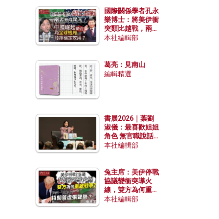
國際關係學者孔永
樂博士：將美伊衝
突類比越戰，兩者
有何異同？中國崛
本社編輯部
起能否為全球格局
發揮穩定效用？
葛亮：見南山
編輯精選
書展2026｜葉劉
淑儀：最喜歡姐姐
角色 無官職說話
包袱少
本社編輯部
兔主席：美伊停戰
協議變衝突導火
線，雙方為何重啟
戰爭？伊朗一早洞
本社編輯部
悉特朗普虛張聲
勢？