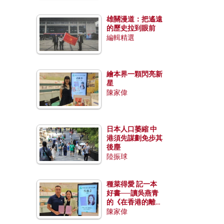
雄關漫道：把遙遠
的歷史拉到眼前
編輯精選
繪本界一顆閃亮新
星
陳家偉
日本人口萎縮 中
港須先謀劃免步其
後塵
陸振球
種菜得愛 記一本
好書──讀吳燕青
的《在香港的離島
種菜》
陳家偉