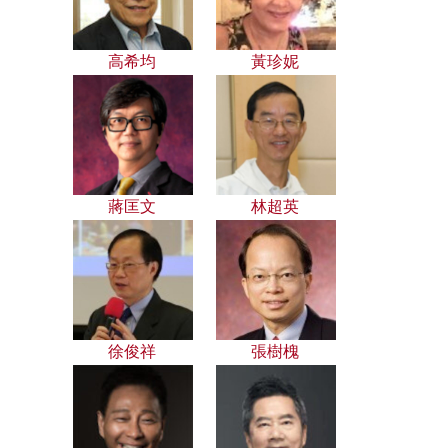
高希均
黃珍妮
蔣匡文
林超英
徐俊祥
張樹槐