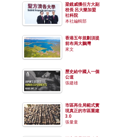
梁鏡威獲任方大副
校長 呂大樂加盟
社科院
本社編輯部
香港五年規劃須提
前布局大鵬灣
來文
歷史給中國人一個
公道
張建雄
市區再生局範式實
現真正的市區重建
3.0
張量童