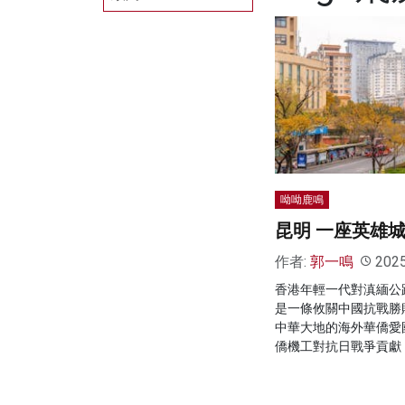
呦呦鹿鳴
昆明 一座英雄
作者:
郭一鳴
202
香港年輕一代對滇緬公
是一條攸關中國抗戰勝
中華大地的海外華僑愛
僑機工對抗日戰爭貢獻