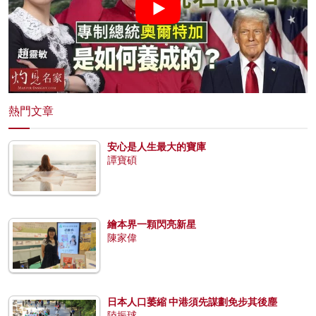
熱門文章
安心是人生最大的寶庫
譚寶碩
繪本界一顆閃亮新星
陳家偉
日本人口萎縮 中港須先謀劃免步其後塵
陸振球