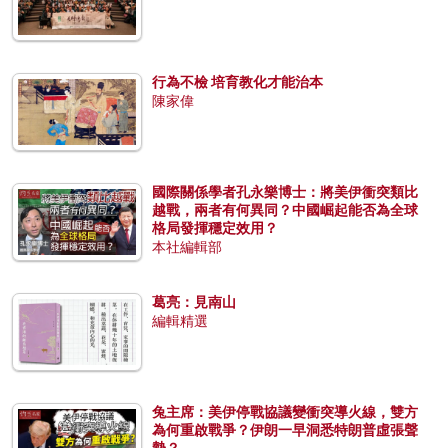
行為不檢 培育教化才能治本
陳家偉
國際關係學者孔永樂博士：將美伊衝突類比
越戰，兩者有何異同？中國崛起能否為全球
格局發揮穩定效用？
本社編輯部
葛亮：見南山
編輯精選
兔主席：美伊停戰協議變衝突導火線，雙方
為何重啟戰爭？伊朗一早洞悉特朗普虛張聲
勢？