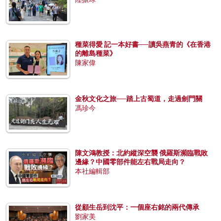
種菜得愛 記一本好書──讀吳燕青的《在香港
的離島種菜》
陳家偉
金秋文化之旅──踏上古蜀道，走過劍門關
馮珍今
陳文鴻教授：北約縱深空襲 俄羅斯瀕臨戰敗
邊緣？中國零部件能左右戰局走向？
本社編輯部
從顧生岳到沈平：一個座右銘的兩代傳承
劉家美