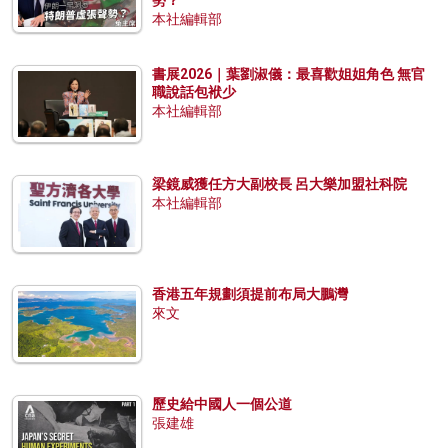
本社編輯部
書展2026｜葉劉淑儀：最喜歡姐姐角色 無官
職說話包袱少
本社編輯部
梁鏡威獲任方大副校長 呂大樂加盟社科院
本社編輯部
香港五年規劃須提前布局大鵬灣
來文
歷史給中國人一個公道
張建雄