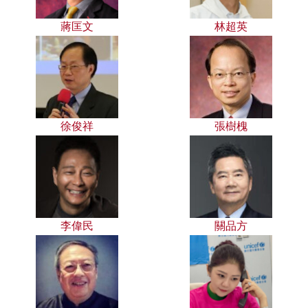
蔣匡文
林超英
徐俊祥
張樹槐
李偉民
關品方