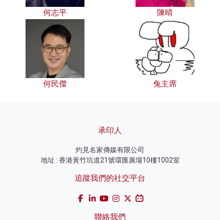
何志平
陳晴
何民傑
兔主席
承印人
灼見名家傳媒有限公司
地址 : 香港黃竹坑道21號環匯廣場10樓1002室
追蹤我們的社交平台
聯絡我們