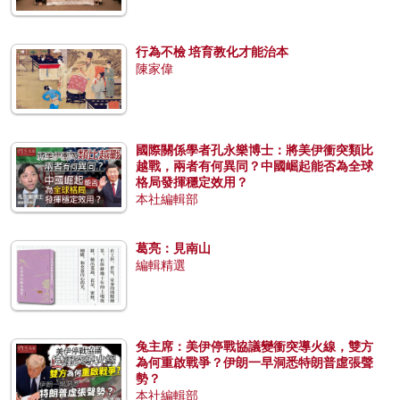
行為不檢 培育教化才能治本
陳家偉
國際關係學者孔永樂博士：將美伊衝突類比
越戰，兩者有何異同？中國崛起能否為全球
格局發揮穩定效用？
本社編輯部
葛亮：見南山
編輯精選
兔主席：美伊停戰協議變衝突導火線，雙方
為何重啟戰爭？伊朗一早洞悉特朗普虛張聲
勢？
本社編輯部