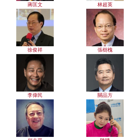
蔣匡文
林超英
徐俊祥
張樹槐
李偉民
關品方