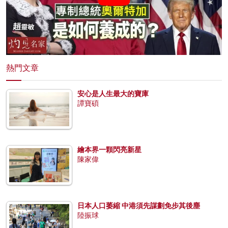
熱門文章
安心是人生最大的寶庫
譚寶碩
繪本界一顆閃亮新星
陳家偉
日本人口萎縮 中港須先謀劃免步其後塵
陸振球