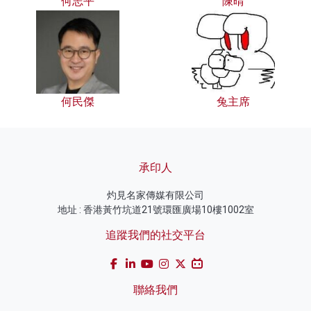
何志平
陳晴
何民傑
兔主席
承印人
灼見名家傳媒有限公司
地址 : 香港黃竹坑道21號環匯廣場10樓1002室
追蹤我們的社交平台
聯絡我們