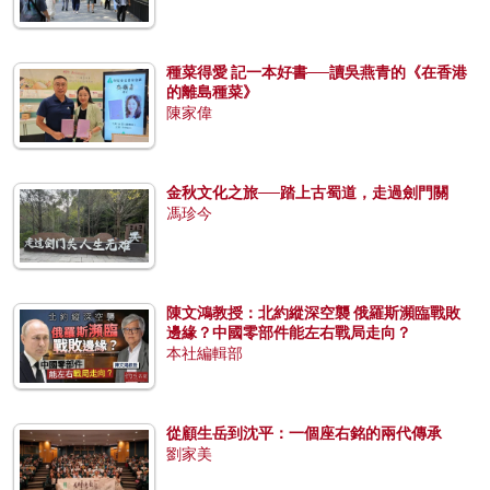
種菜得愛 記一本好書──讀吳燕青的《在香港
的離島種菜》
陳家偉
金秋文化之旅──踏上古蜀道，走過劍門關
馮珍今
陳文鴻教授：北約縱深空襲 俄羅斯瀕臨戰敗
邊緣？中國零部件能左右戰局走向？
本社編輯部
從顧生岳到沈平：一個座右銘的兩代傳承
劉家美