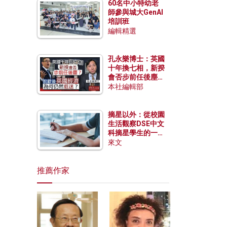
60名中小特幼老
師參與城大GenAI
培訓班
編輯精選
孔永樂博士：英國
十年換七相，新揆
會否步前任後塵？
脫歐後英國經濟為
本社編輯部
何仍然低迷？
摘星以外：從校園
生活觀察DSE中文
科摘星學生的一點
特質
來文
推薦作家