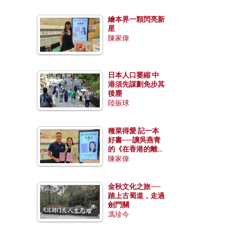
繪本界一顆閃亮新
星
陳家偉
日本人口萎縮 中
港須先謀劃免步其
後塵
陸振球
種菜得愛 記一本
好書──讀吳燕青
的《在香港的離島
種菜》
陳家偉
金秋文化之旅──
踏上古蜀道，走過
劍門關
馮珍今