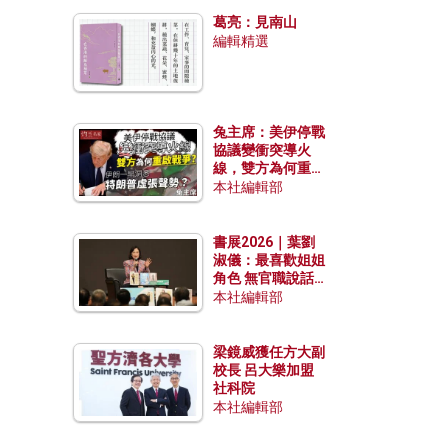
發揮穩定效用？
葛亮：見南山
編輯精選
兔主席：美伊停戰
協議變衝突導火
線，雙方為何重啟
戰爭？伊朗一早洞
本社編輯部
悉特朗普虛張聲
勢？
書展2026｜葉劉
淑儀：最喜歡姐姐
角色 無官職說話
包袱少
本社編輯部
梁鏡威獲任方大副
校長 呂大樂加盟
社科院
本社編輯部