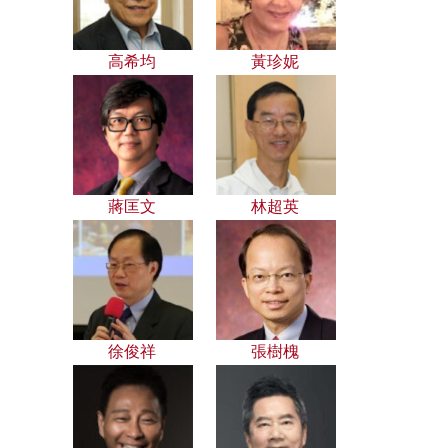
高希均
黃珍妮
蔣匡文
林超英
徐俊祥
張樹槐