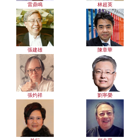
雷鼎鳴
林超英
張建雄
陳章華
張灼祥
劉寧榮