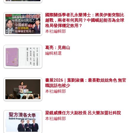
國際關係學者孔永樂博士：將美伊衝突類比
越戰，兩者有何異同？中國崛起能否為全球
格局發揮穩定效用？
本社編輯部
葛亮：見南山
編輯精選
書展2026｜葉劉淑儀：最喜歡姐姐角色 無官
職說話包袱少
本社編輯部
梁鏡威獲任方大副校長 呂大樂加盟社科院
本社編輯部