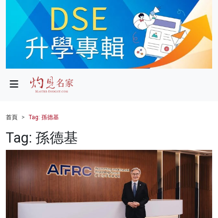
政局
教育
文化
財經
首頁
Tag: 孫德基
生活
Tag: 孫德基
健康
商業
科技
影片