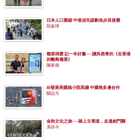
日本人口萎縮 中港須先謀劃免步其後塵
陸振球
種菜得愛 記一本好書──讀吳燕青的《在香港
的離島種菜》
陳家偉
AI發展美國搞小院高牆 中國推多邊合作
關品方
金秋文化之旅──踏上古蜀道，走過劍門關
馮珍今