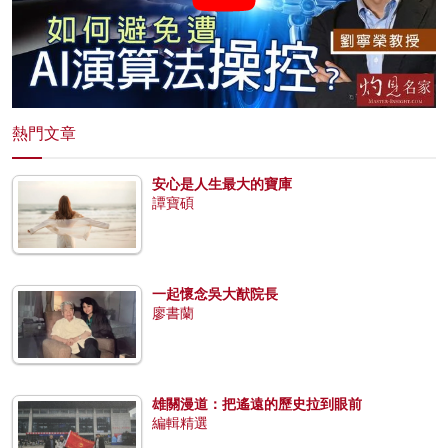
熱門文章
安心是人生最大的寶庫
譚寶碩
一起懷念吳大猷院長
廖書蘭
雄關漫道：把遙遠的歷史拉到眼前
編輯精選