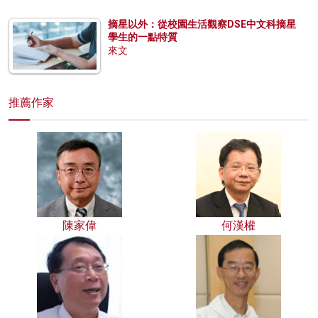
摘星以外：從校園生活觀察DSE中文科摘星
學生的一點特質
來文
推薦作家
陳家偉
何漢權