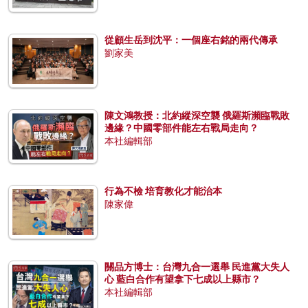
從顧生岳到沈平：一個座右銘的兩代傳承
劉家美
陳文鴻教授：北約縱深空襲 俄羅斯瀕臨戰敗
邊緣？中國零部件能左右戰局走向？
本社編輯部
行為不檢 培育教化才能治本
陳家偉
關品方博士：台灣九合一選舉 民進黨大失人
心 藍白合作有望拿下七成以上縣市？
本社編輯部