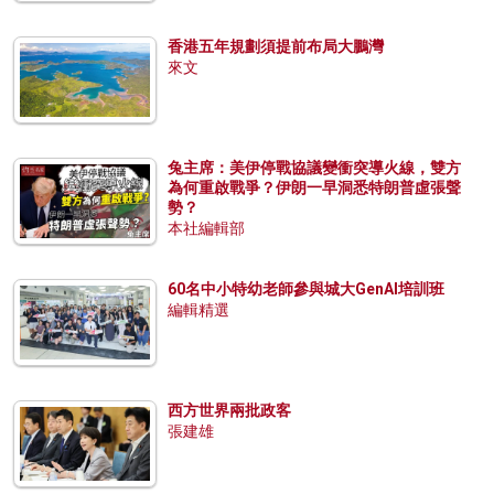
香港五年規劃須提前布局大鵬灣
來文
兔主席：美伊停戰協議變衝突導火線，雙方
為何重啟戰爭？伊朗一早洞悉特朗普虛張聲
勢？
本社編輯部
60名中小特幼老師參與城大GenAI培訓班
編輯精選
西方世界兩批政客
張建雄