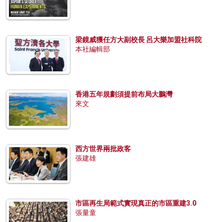
梁鏡威獲任方大副校長 呂大樂加盟社科院
本社編輯部
香港五年規劃須提前布局大鵬灣
來文
西方世界兩批政客
張建雄
市區再生局範式實現真正的市區重建3.0
張量童