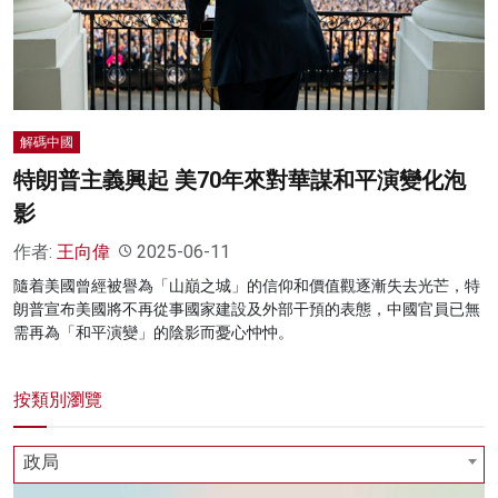
名家榜
灼見活動
關於我們
解碼中國
特朗普主義興起 美70年來對華謀和平演變化泡
影
作者:
王向偉
2025-06-11
隨着美國曾經被譽為「山巔之城」的信仰和價值觀逐漸失去光芒，特
朗普宣布美國將不再從事國家建設及外部干預的表態，中國官員已無
需再為「和平演變」的陰影而憂心忡忡。
按類別瀏覽
政局