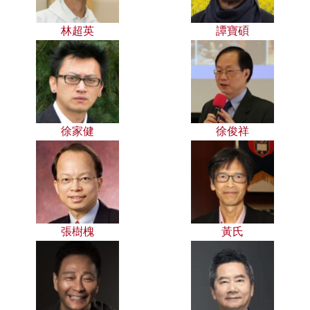
林超英
譚寶碩
徐家健
徐俊祥
張樹槐
黃氏