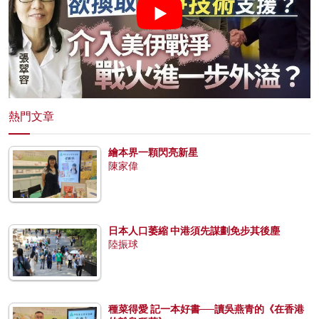
熱門文章
繪本界一顆閃亮新星
陳家偉
日本人口萎縮 中港須先謀劃免步其後塵
陸振球
種菜得愛 記一本好書──讀吳燕青的《在香港