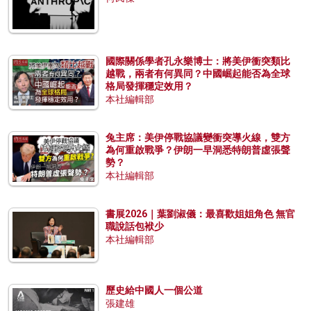
國際關係學者孔永樂博士：將美伊衝突類比
越戰，兩者有何異同？中國崛起能否為全球
格局發揮穩定效用？
本社編輯部
兔主席：美伊停戰協議變衝突導火線，雙方
為何重啟戰爭？伊朗一早洞悉特朗普虛張聲
勢？
本社編輯部
書展2026｜葉劉淑儀：最喜歡姐姐角色 無官
職說話包袱少
本社編輯部
歷史給中國人一個公道
張建雄