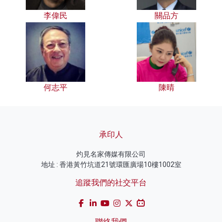
李偉民
關品方
何志平
陳晴
承印人
灼見名家傳媒有限公司
地址 : 香港黃竹坑道21號環匯廣場10樓1002室
追蹤我們的社交平台
聯絡我們