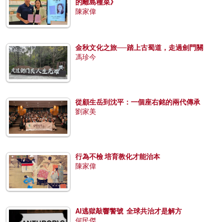
的離島種菜》
陳家偉
金秋文化之旅──踏上古蜀道，走過劍門關
馮珍今
從顧生岳到沈平：一個座右銘的兩代傳承
劉家美
行為不檢 培育教化才能治本
陳家偉
AI逃獄敲響警號 全球共治才是解方
何民傑