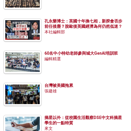
孔永樂博士：英國十年換七相，新揆會否步
前任後塵？脫歐後英國經濟為何仍然低迷？
本社編輯部
60名中小特幼老師參與城大GenAI培訓班
編輯精選
台灣被美國拖累
張建雄
摘星以外：從校園生活觀察DSE中文科摘星
學生的一點特質
來文