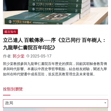
名家榜
灼見活動
關於我們
鑑古知今
立己達人 百載傳承──序《立己同行 百年樹人：
九龍華仁書院百年印記》
作者:
郭少棠
2025-05-17
郭少棠教授參與九龍華仁書院百年歷史的撰寫，回顧其耶穌會教育傳
承與時代影響。本書以中西史學哲學觀點，結合校友經驗，闡述九華
如何在時代變遷中成長茁壯，並反思其教育理念及未來發展。
按類別瀏覽
政局