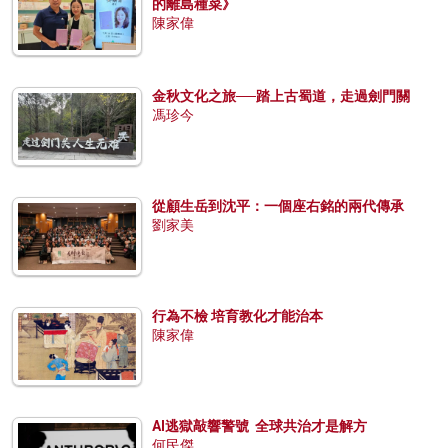
的離島種菜》
陳家偉
金秋文化之旅──踏上古蜀道，走過劍門關
馮珍今
從顧生岳到沈平：一個座右銘的兩代傳承
劉家美
行為不檢 培育教化才能治本
陳家偉
AI逃獄敲響警號 全球共治才是解方
何民傑