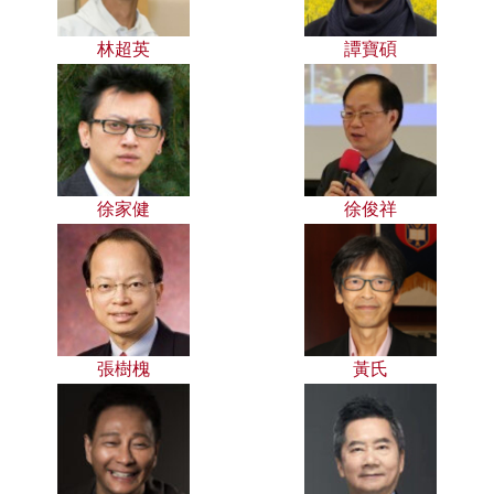
林超英
譚寶碩
徐家健
徐俊祥
張樹槐
黃氏