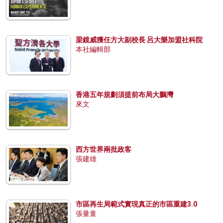
梁鏡威獲任方大副校長 呂大樂加盟社科院
本社編輯部
香港五年規劃須提前布局大鵬灣
來文
西方世界兩批政客
張建雄
市區再生局範式實現真正的市區重建3.0
張量童