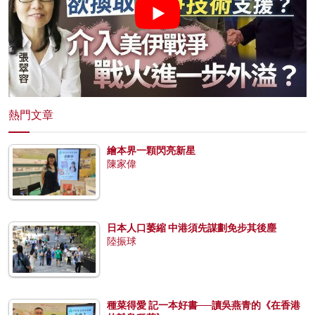
熱門文章
繪本界一顆閃亮新星
陳家偉
日本人口萎縮 中港須先謀劃免步其後塵
陸振球
種菜得愛 記一本好書──讀吳燕青的《在香港