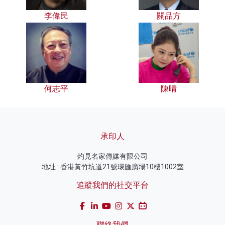
李偉民
關品方
何志平
陳晴
承印人
灼見名家傳媒有限公司
地址 : 香港黃竹坑道21號環匯廣場10樓1002室
追蹤我們的社交平台
聯絡我們