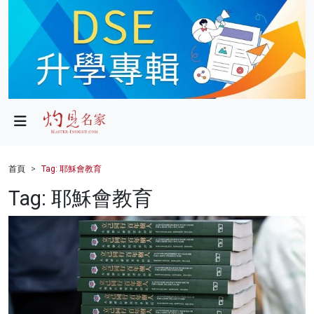
政局
教育
文化
財經
首頁
Tag: 耶穌會教育
生活
Tag: 耶穌會教育
健康
商業
科技
影片