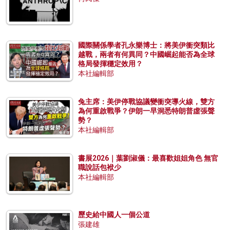
國際關係學者孔永樂博士：將美伊衝突類比
越戰，兩者有何異同？中國崛起能否為全球
格局發揮穩定效用？
本社編輯部
兔主席：美伊停戰協議變衝突導火線，雙方
為何重啟戰爭？伊朗一早洞悉特朗普虛張聲
勢？
本社編輯部
書展2026｜葉劉淑儀：最喜歡姐姐角色 無官
職說話包袱少
本社編輯部
歷史給中國人一個公道
張建雄