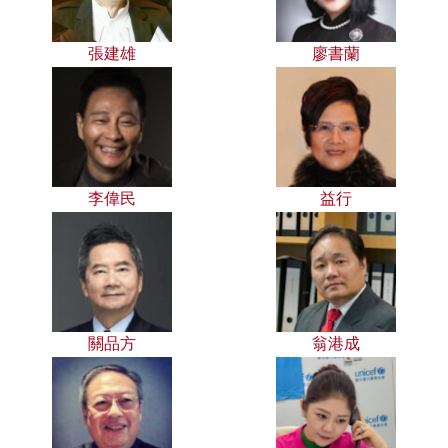
張建雄
廖書蘭
李偉民
益行
關品方
翁港成