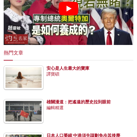
熱門文章
安心是人生最大的寶庫
譚寶碩
雄關漫道：把遙遠的歷史拉到眼前
編輯精選
日本人口萎縮 中港須先謀劃免步其後塵