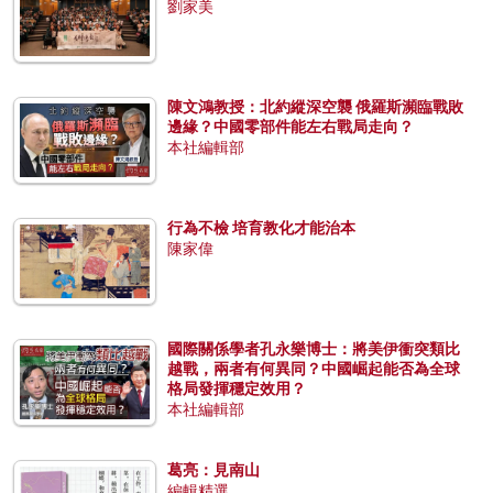
劉家美
陳文鴻教授：北約縱深空襲 俄羅斯瀕臨戰敗
邊緣？中國零部件能左右戰局走向？
本社編輯部
行為不檢 培育教化才能治本
陳家偉
國際關係學者孔永樂博士：將美伊衝突類比
越戰，兩者有何異同？中國崛起能否為全球
格局發揮穩定效用？
本社編輯部
葛亮：見南山
編輯精選