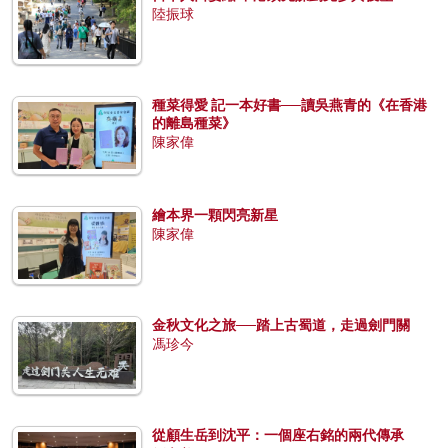
陸振球
種菜得愛 記一本好書──讀吳燕青的《在香港
的離島種菜》
陳家偉
繪本界一顆閃亮新星
陳家偉
金秋文化之旅──踏上古蜀道，走過劍門關
馮珍今
從顧生岳到沈平：一個座右銘的兩代傳承