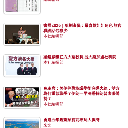
書展2026｜葉劉淑儀：最喜歡姐姐角色 無官
職說話包袱少
本社編輯部
梁鏡威獲任方大副校長 呂大樂加盟社科院
本社編輯部
兔主席：美伊停戰協議變衝突導火線，雙方
為何重啟戰爭？伊朗一早洞悉特朗普虛張聲
勢？
本社編輯部
香港五年規劃須提前布局大鵬灣
來文