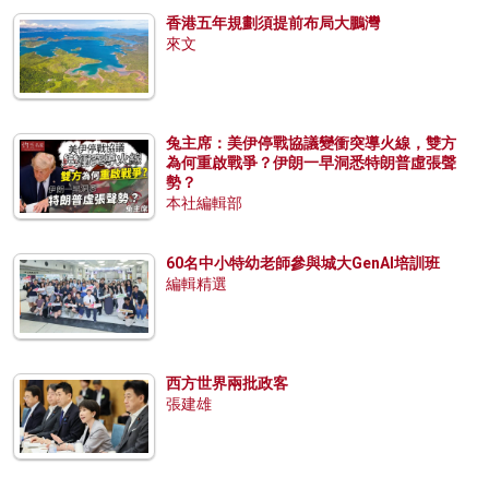
香港五年規劃須提前布局大鵬灣
來文
兔主席：美伊停戰協議變衝突導火線，雙方
為何重啟戰爭？伊朗一早洞悉特朗普虛張聲
勢？
本社編輯部
60名中小特幼老師參與城大GenAI培訓班
編輯精選
西方世界兩批政客
張建雄