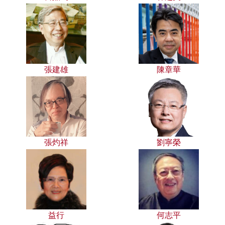
張建雄
陳章華
張灼祥
劉寧榮
益行
何志平