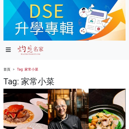
政局
教育
文化
財經
首頁
Tag: 家常小菜
生活
Tag: 家常小菜
健康
商業
科技
影片