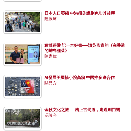
日本人口萎縮 中港須先謀劃免步其後塵
陸振球
種菜得愛 記一本好書──讀吳燕青的《在香港
的離島種菜》
陳家偉
AI發展美國搞小院高牆 中國推多邊合作
關品方
金秋文化之旅──踏上古蜀道，走過劍門關
馮珍今