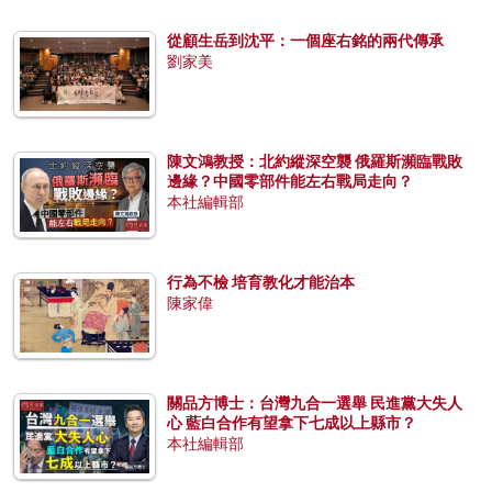
從顧生岳到沈平：一個座右銘的兩代傳承
劉家美
陳文鴻教授：北約縱深空襲 俄羅斯瀕臨戰敗
邊緣？中國零部件能左右戰局走向？
本社編輯部
行為不檢 培育教化才能治本
陳家偉
關品方博士：台灣九合一選舉 民進黨大失人
心 藍白合作有望拿下七成以上縣市？
本社編輯部