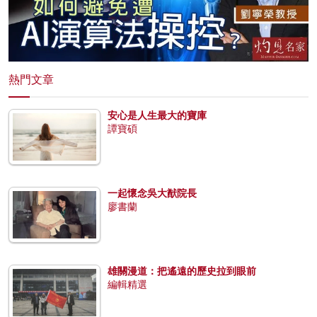
熱門文章
安心是人生最大的寶庫
譚寶碩
一起懷念吳大猷院長
廖書蘭
雄關漫道：把遙遠的歷史拉到眼前
編輯精選