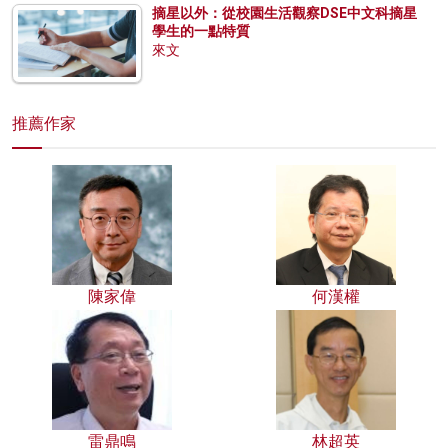
摘星以外：從校園生活觀察DSE中文科摘星
學生的一點特質
來文
推薦作家
陳家偉
何漢權
雷鼎鳴
林超英