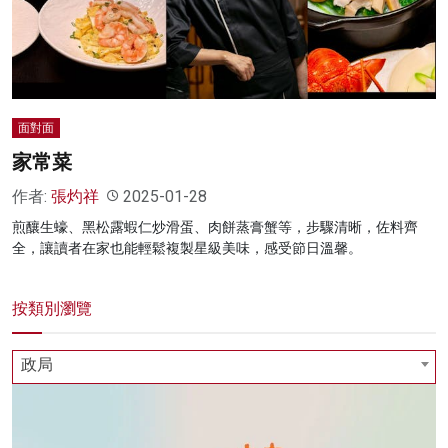
名家榜
灼見活動
關於我們
面對面
家常菜
作者:
張灼祥
2025-01-28
煎釀生蠔、黑松露蝦仁炒滑蛋、肉餅蒸膏蟹等，步驟清晰，佐料齊
全，讓讀者在家也能輕鬆複製星級美味，感受節日溫馨。
按類別瀏覽
政局