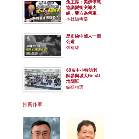
兔主席：美伊停戰
協議變衝突導火
線，雙方為何重啟
戰爭？伊朗一早洞
本社編輯部
悉特朗普虛張聲
勢？
歷史給中國人一個
公道
張建雄
60名中小特幼老
師參與城大GenAI
培訓班
編輯精選
推薦作家