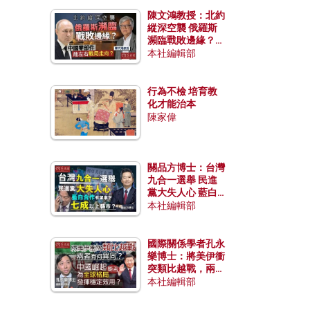
陳文鴻教授：北約
縱深空襲 俄羅斯
瀕臨戰敗邊緣？中
國零部件能左右戰
本社編輯部
局走向？
行為不檢 培育教
化才能治本
陳家偉
關品方博士：台灣
九合一選舉 民進
黨大失人心 藍白
合作有望拿下七成
本社編輯部
以上縣市？
國際關係學者孔永
樂博士：將美伊衝
突類比越戰，兩者
有何異同？中國崛
本社編輯部
起能否為全球格局
發揮穩定效用？