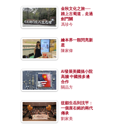
金秋文化之旅──
踏上古蜀道，走過
劍門關
馮珍今
繪本界一顆閃亮新
星
陳家偉
AI發展美國搞小院
高牆 中國推多邊
合作
關品方
從顧生岳到沈平：
一個座右銘的兩代
傳承
劉家美