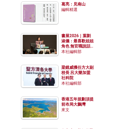
葛亮：見南山
編輯精選
書展2026｜葉劉
淑儀：最喜歡姐姐
角色 無官職說話
包袱少
本社編輯部
梁鏡威獲任方大副
校長 呂大樂加盟
社科院
本社編輯部
香港五年規劃須提
前布局大鵬灣
來文