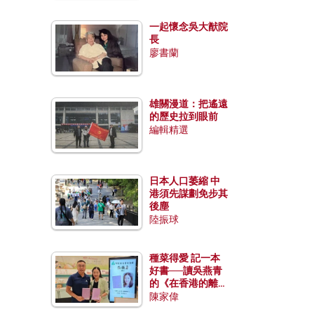
一起懷念吳大猷院
長
廖書蘭
雄關漫道：把遙遠
的歷史拉到眼前
編輯精選
日本人口萎縮 中
港須先謀劃免步其
後塵
陸振球
種菜得愛 記一本
好書──讀吳燕青
的《在香港的離島
種菜》
陳家偉