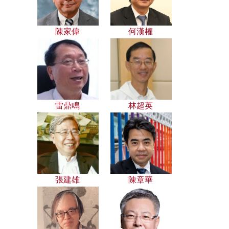
陳家偉
何漢權
雷鼎鳴
林超英
張建雄
陳章華