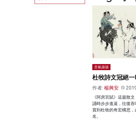
意氣揚揚
杜牧詩文冠絕一
作者:
楊興安
201
《阿房宮賦》這篇散文
誦時步步進逼，往復吞
賞到杜牧的奇宏構思，
名。