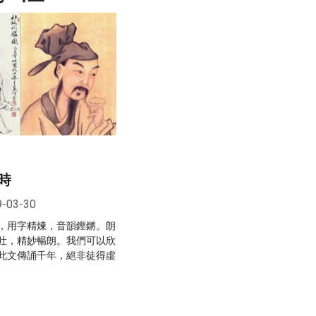
時
9-03-30
，用字精煉，音韻鏗鏘。朗
吐，精妙暢朗。我們可以欣
此文傳誦千年，絕非徒得虛