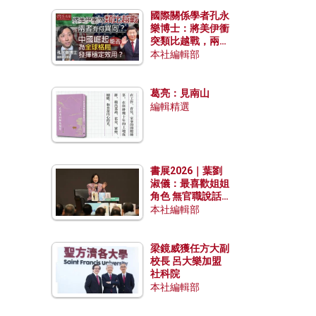
國際關係學者孔永
樂博士：將美伊衝
突類比越戰，兩者
有何異同？中國崛
本社編輯部
起能否為全球格局
發揮穩定效用？
葛亮：見南山
編輯精選
書展2026｜葉劉
淑儀：最喜歡姐姐
角色 無官職說話
包袱少
本社編輯部
梁鏡威獲任方大副
校長 呂大樂加盟
社科院
本社編輯部