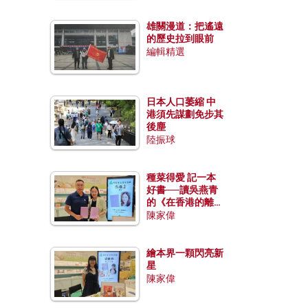
雄關漫道：把遙遠
的歷史拉到眼前
編輯精選
日本人口萎縮 中
港須先謀劃免步其
後塵
陸振球
種菜得愛 記一本
好書──讀吳燕青
的《在香港的離島
種菜》
陳家偉
繪本界一顆閃亮新
星
陳家偉