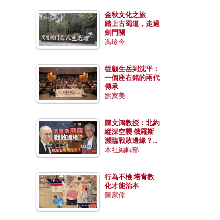
金秋文化之旅──
踏上古蜀道，走過
劍門關
馮珍今
從顧生岳到沈平：
一個座右銘的兩代
傳承
劉家美
陳文鴻教授：北約
縱深空襲 俄羅斯
瀕臨戰敗邊緣？中
國零部件能左右戰
本社編輯部
局走向？
行為不檢 培育教
化才能治本
陳家偉