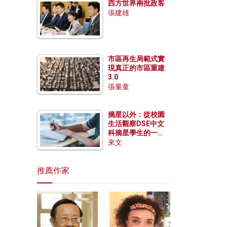
西方世界兩批政客
張建雄
市區再生局範式實
現真正的市區重建
3.0
張量童
摘星以外：從校園
生活觀察DSE中文
科摘星學生的一點
特質
來文
推薦作家