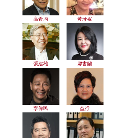
高希均
黃珍妮
張建雄
廖書蘭
李偉民
益行