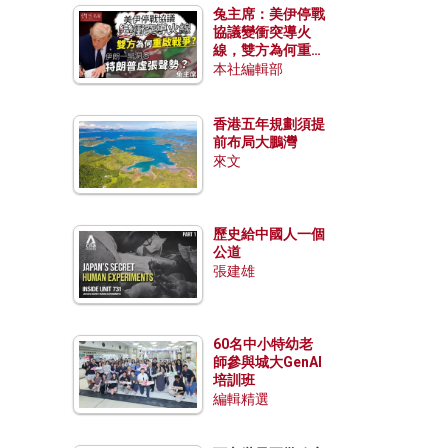
兔主席：美伊停戰
協議變衝突導火
線，雙方為何重啟
戰爭？伊朗一早洞
本社編輯部
悉特朗普虛張聲
勢？
香港五年規劃須提
前布局大鵬灣
來文
歷史給中國人一個
公道
張建雄
60名中小特幼老
師參與城大GenAI
培訓班
編輯精選