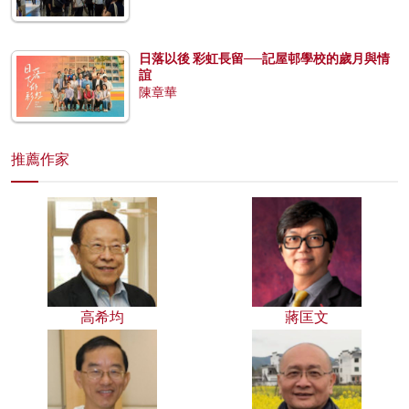
日落以後 彩虹長留──記屋邨學校的歲月與情
誼
陳章華
推薦作家
高希均
蔣匡文