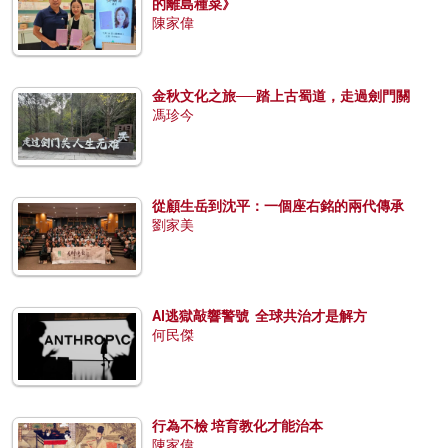
的離島種菜》
陳家偉
金秋文化之旅──踏上古蜀道，走過劍門關
馮珍今
從顧生岳到沈平：一個座右銘的兩代傳承
劉家美
AI逃獄敲響警號 全球共治才是解方
何民傑
行為不檢 培育教化才能治本
陳家偉