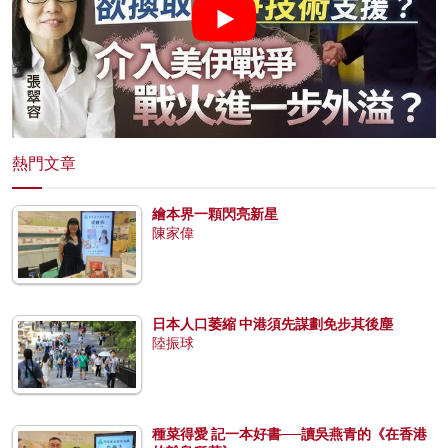
熱門文章
繪本界一顆閃亮新星
陳家偉
日本人口萎縮 中港須先謀劃免步其後塵
陸振球
種菜得愛 記一本好書──讀吳燕青的《在香港