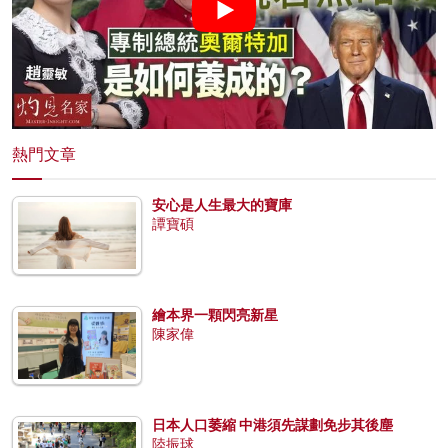
熱門文章
安心是人生最大的寶庫
譚寶碩
繪本界一顆閃亮新星
陳家偉
日本人口萎縮 中港須先謀劃免步其後塵
陸振球