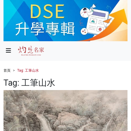
政局
教育
文化
財經
首頁
Tag: 工筆山水
生活
Tag: 工筆山水
健康
商業
科技
影片