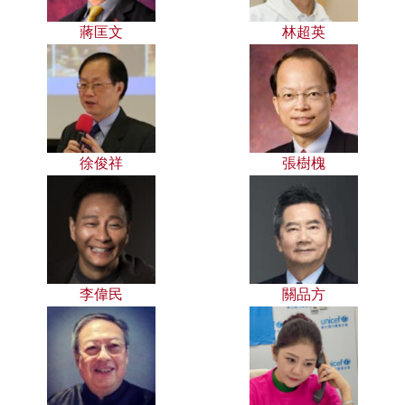
蔣匡文
林超英
徐俊祥
張樹槐
李偉民
關品方