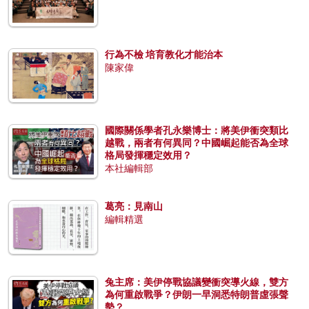
行為不檢 培育教化才能治本
陳家偉
國際關係學者孔永樂博士：將美伊衝突類比
越戰，兩者有何異同？中國崛起能否為全球
格局發揮穩定效用？
本社編輯部
葛亮：見南山
編輯精選
兔主席：美伊停戰協議變衝突導火線，雙方
為何重啟戰爭？伊朗一早洞悉特朗普虛張聲
勢？