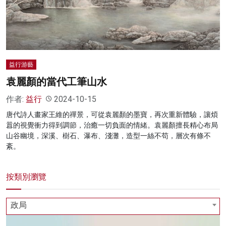
名家榜
灼見活動
關於我們
益行游藝
袁麗顏的當代工筆山水
作者:
益行
2024-10-15
唐代詩人畫家王維的禪景，可從袁麗顏的墨寶，再次重新體驗，讓煩
囂的視覺衝力得到調節，治癒一切負面的情緒。袁麗顏擅長精心布局
山谷幽境，深溪、樹石、瀑布、淺灘，造型一絲不苟，層次有條不
紊。
按類別瀏覽
政局