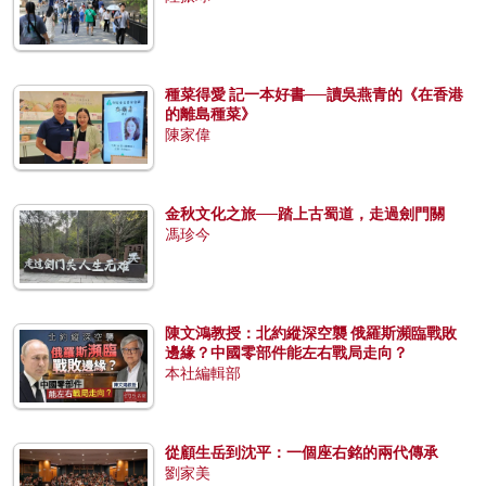
種菜得愛 記一本好書──讀吳燕青的《在香港
的離島種菜》
陳家偉
金秋文化之旅──踏上古蜀道，走過劍門關
馮珍今
陳文鴻教授：北約縱深空襲 俄羅斯瀕臨戰敗
邊緣？中國零部件能左右戰局走向？
本社編輯部
從顧生岳到沈平：一個座右銘的兩代傳承
劉家美