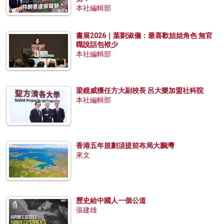
本社編輯部
書展2026｜葉劉淑儀：最喜歡姐姐角色 無官
職說話包袱少
本社編輯部
梁鏡威獲任方大副校長 呂大樂加盟社科院
本社編輯部
香港五年規劃須提前布局大鵬灣
來文
歷史給中國人一個公道
張建雄