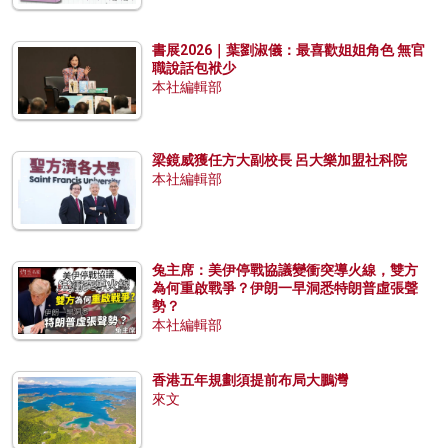
書展2026｜葉劉淑儀：最喜歡姐姐角色 無官
職說話包袱少
本社編輯部
梁鏡威獲任方大副校長 呂大樂加盟社科院
本社編輯部
兔主席：美伊停戰協議變衝突導火線，雙方
為何重啟戰爭？伊朗一早洞悉特朗普虛張聲
勢？
本社編輯部
香港五年規劃須提前布局大鵬灣
來文