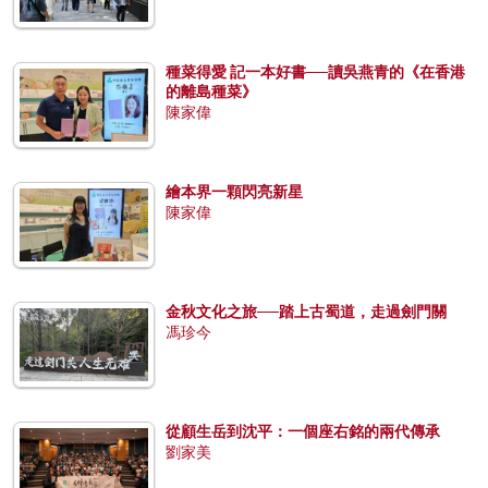
種菜得愛 記一本好書──讀吳燕青的《在香港
的離島種菜》
陳家偉
繪本界一顆閃亮新星
陳家偉
金秋文化之旅──踏上古蜀道，走過劍門關
馮珍今
從顧生岳到沈平：一個座右銘的兩代傳承
劉家美