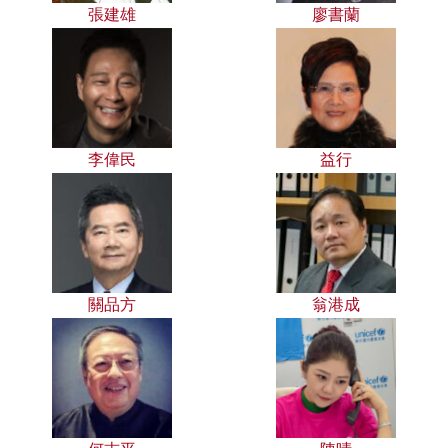
張建雄
廖書蘭
李偉民
益行
關品方
翁港成