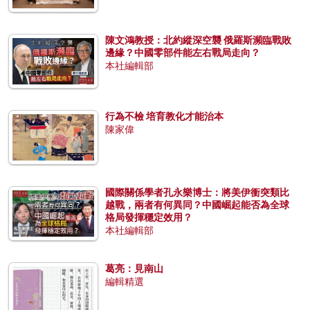
陳文鴻教授：北約縱深空襲 俄羅斯瀕臨戰敗
邊緣？中國零部件能左右戰局走向？
本社編輯部
行為不檢 培育教化才能治本
陳家偉
國際關係學者孔永樂博士：將美伊衝突類比
越戰，兩者有何異同？中國崛起能否為全球
格局發揮穩定效用？
本社編輯部
葛亮：見南山
編輯精選