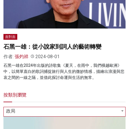
名家榜
灼見活動
關於我們
面對面
石黑一雄：從小說家到詞人的藝術轉變
作者:
張灼祥
2024-08-01
石黑一雄在2024年出版的詩歌集《夏天，在雨中，我們橫越歐洲》
中，以簡單直白的歌詞捕捉旅行與人生的微妙情感，描繪出浪漫與悲
哀之間的一線之隔，並借此探討命運與生活的無常。
按類別瀏覽
政局