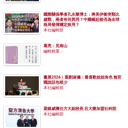
國際關係學者孔永樂博士：將美伊衝突類比
越戰，兩者有何異同？中國崛起能否為全球
格局發揮穩定效用？
本社編輯部
葛亮：見南山
編輯精選
書展2026｜葉劉淑儀：最喜歡姐姐角色 無官
職說話包袱少
本社編輯部
梁鏡威獲任方大副校長 呂大樂加盟社科院
本社編輯部