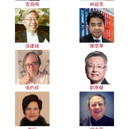
雷鼎鳴
林超英
張建雄
陳章華
張灼祥
劉寧榮