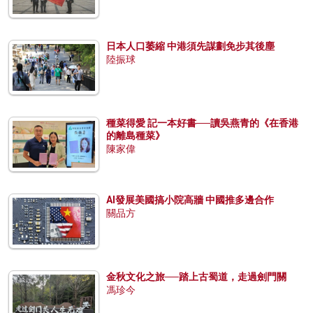
日本人口萎縮 中港須先謀劃免步其後塵
陸振球
種菜得愛 記一本好書──讀吳燕青的《在香港
的離島種菜》
陳家偉
AI發展美國搞小院高牆 中國推多邊合作
關品方
金秋文化之旅──踏上古蜀道，走過劍門關
馮珍今