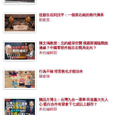
從顧生岳到沈平：一個座右銘的兩代傳承
劉家美
陳文鴻教授：北約縱深空襲 俄羅斯瀕臨戰敗
邊緣？中國零部件能左右戰局走向？
本社編輯部
行為不檢 培育教化才能治本
陳家偉
關品方博士：台灣九合一選舉 民進黨大失人
心 藍白合作有望拿下七成以上縣市？
本社編輯部