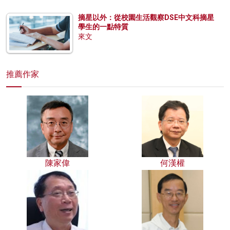
摘星以外：從校園生活觀察DSE中文科摘星
學生的一點特質
來文
推薦作家
陳家偉
何漢權