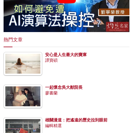
熱門文章
安心是人生最大的寶庫
譚寶碩
一起懷念吳大猷院長
廖書蘭
雄關漫道：把遙遠的歷史拉到眼前
編輯精選