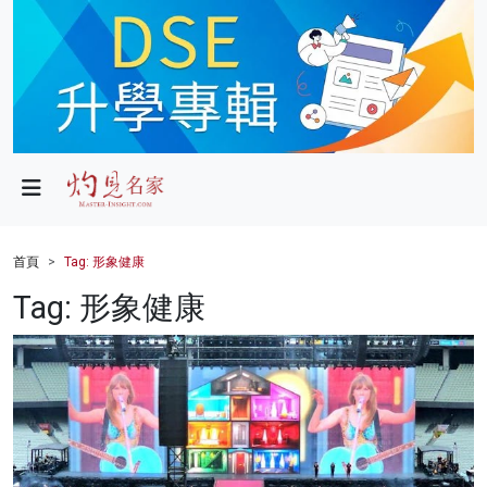
政局
教育
文化
財經
首頁
Tag: 形象健康
生活
Tag: 形象健康
健康
商業
科技
影片