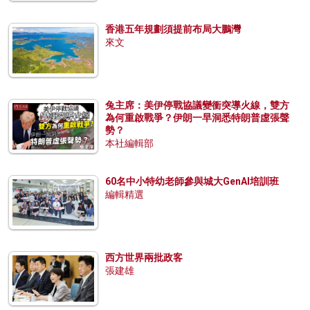
香港五年規劃須提前布局大鵬灣
來文
兔主席：美伊停戰協議變衝突導火線，雙方
為何重啟戰爭？伊朗一早洞悉特朗普虛張聲
勢？
本社編輯部
60名中小特幼老師參與城大GenAI培訓班
編輯精選
西方世界兩批政客
張建雄