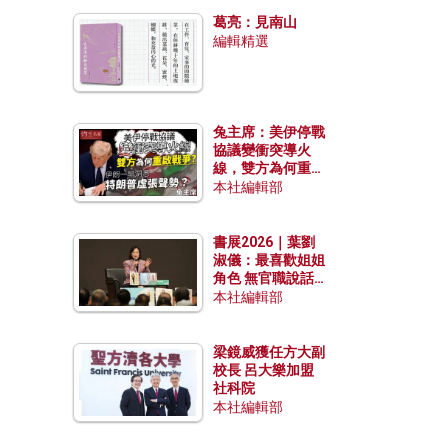
發揮穩定效用？
葛亮：見南山
編輯精選
兔主席：美伊停戰
協議變衝突導火
線，雙方為何重啟
戰爭？伊朗一早洞
本社編輯部
悉特朗普虛張聲
勢？
書展2026｜葉劉
淑儀：最喜歡姐姐
角色 無官職說話
包袱少
本社編輯部
梁鏡威獲任方大副
校長 呂大樂加盟
社科院
本社編輯部