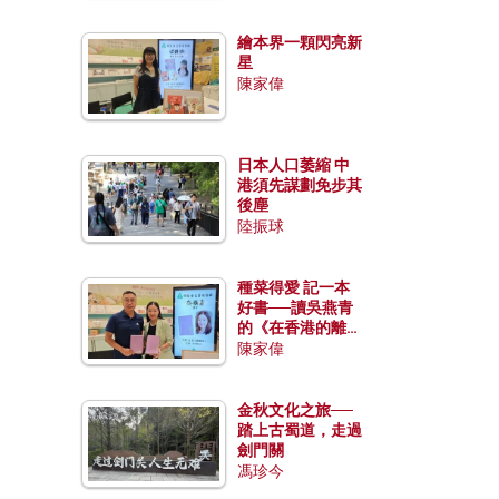
繪本界一顆閃亮新
星
陳家偉
日本人口萎縮 中
港須先謀劃免步其
後塵
陸振球
種菜得愛 記一本
好書──讀吳燕青
的《在香港的離島
種菜》
陳家偉
金秋文化之旅──
踏上古蜀道，走過
劍門關
馮珍今