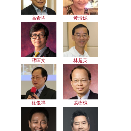
高希均
黃珍妮
蔣匡文
林超英
徐俊祥
張樹槐