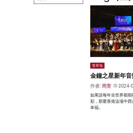
萱草地
金鐘之星新年音
作者:
周萱
2024-
如果說每年全世界都期
彩，那麼香港這場中西
幸福。