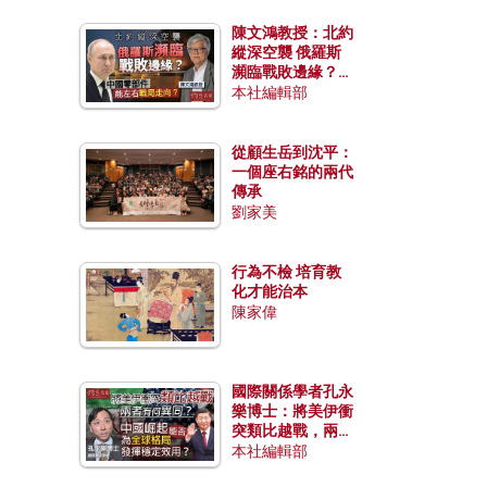
陳文鴻教授：北約
縱深空襲 俄羅斯
瀕臨戰敗邊緣？中
國零部件能左右戰
本社編輯部
局走向？
從顧生岳到沈平：
一個座右銘的兩代
傳承
劉家美
行為不檢 培育教
化才能治本
陳家偉
國際關係學者孔永
樂博士：將美伊衝
突類比越戰，兩者
有何異同？中國崛
本社編輯部
起能否為全球格局