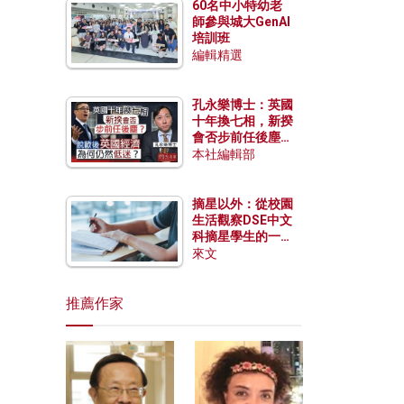
60名中小特幼老
師參與城大GenAI
培訓班
編輯精選
孔永樂博士：英國
十年換七相，新揆
會否步前任後塵？
脫歐後英國經濟為
本社編輯部
何仍然低迷？
摘星以外：從校園
生活觀察DSE中文
科摘星學生的一點
特質
來文
推薦作家