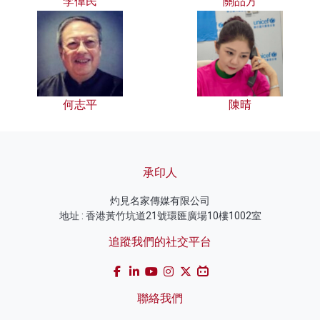
李偉民
關品方
何志平
陳晴
承印人
灼見名家傳媒有限公司
地址 : 香港黃竹坑道21號環匯廣場10樓1002室
追蹤我們的社交平台
聯絡我們