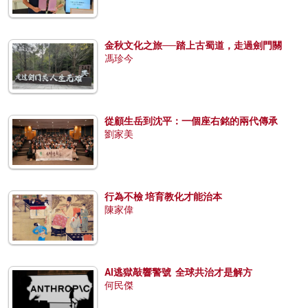
金秋文化之旅──踏上古蜀道，走過劍門關
馮珍今
從顧生岳到沈平：一個座右銘的兩代傳承
劉家美
行為不檢 培育教化才能治本
陳家偉
AI逃獄敲響警號 全球共治才是解方
何民傑