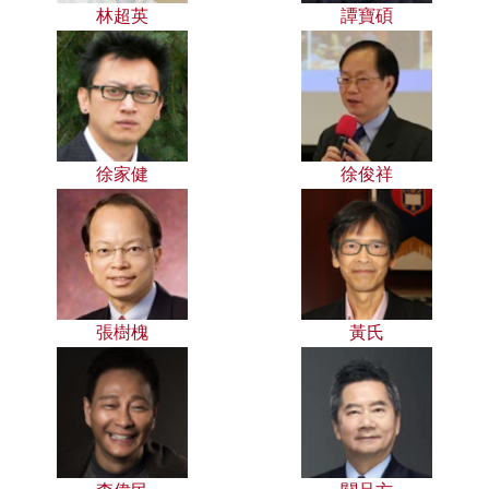
林超英
譚寶碩
徐家健
徐俊祥
張樹槐
黃氏