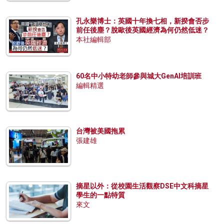
孔永樂博士：英國十年換七相，新揆會否步
前任後塵？脫歐後英國經濟為何仍然低迷？
本社編輯部
60名中小特幼老師參與城大GenAI培訓班
編輯精選
台灣被美國拖累
張建雄
摘星以外：從校園生活觀察DSE中文科摘星
學生的一點特質
來文