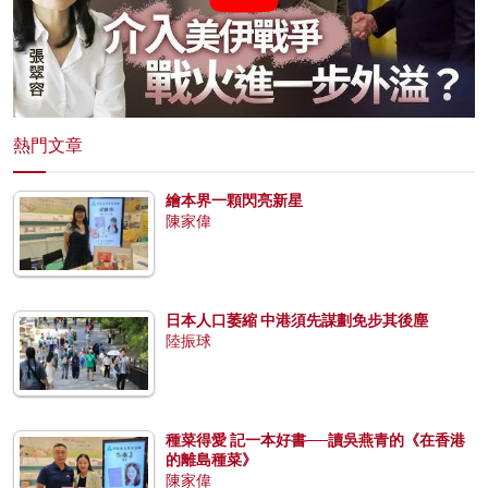
熱門文章
繪本界一顆閃亮新星
陳家偉
日本人口萎縮 中港須先謀劃免步其後塵
陸振球
種菜得愛 記一本好書──讀吳燕青的《在香港
的離島種菜》
陳家偉