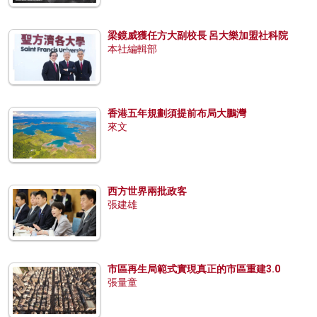
梁鏡威獲任方大副校長 呂大樂加盟社科院
本社編輯部
香港五年規劃須提前布局大鵬灣
來文
西方世界兩批政客
張建雄
市區再生局範式實現真正的市區重建3.0
張量童