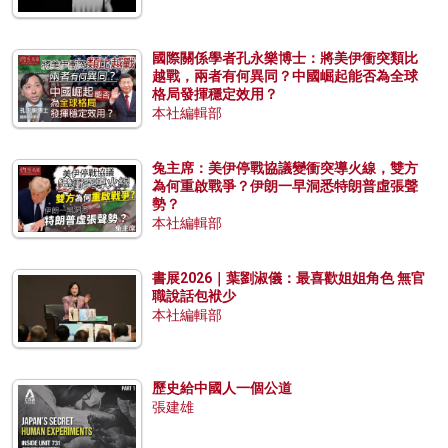
國際關係學者孔永樂博士：將美伊衝突類比
越戰，兩者有何異同？中國崛起能否為全球
格局發揮穩定效用？
本社編輯部
兔主席：美伊停戰協議變衝突導火線，雙方
為何重啟戰爭？伊朗一早洞悉特朗普虛張聲
勢？
本社編輯部
書展2026｜葉劉淑儀：最喜歡姐姐角色 無官
職說話包袱少
本社編輯部
歷史給中國人一個公道
張建雄