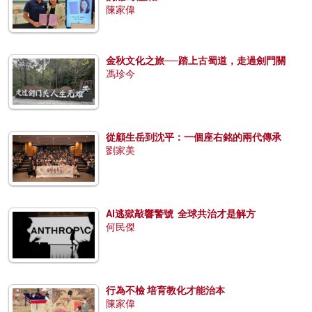
陳家偉
金秋文化之旅──踏上古蜀道，走過劍門關
馮珍今
從顧生岳到沈平：一個座右銘的兩代傳承
劉家美
AI逃獄敲響警號 全球共治才是解方
何民傑
行為不檢 培育教化才能治本
陳家偉