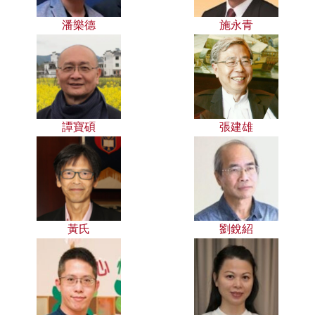
潘樂德
施永青
譚寶碩
張建雄
黃氏
劉銳紹