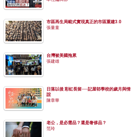
市區再生局範式實現真正的市區重建3.0
張量童
台灣被美國拖累
張建雄
日落以後 彩虹長留──記屋邨學校的歲月與情
誼
陳章華
老公，是必需品？還是奢侈品？
范玲