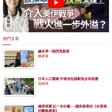
熱門文章
繪本界一顆閃亮新星
陳家偉
日本人口萎縮 中港須先謀劃免步其後塵
陸振球
種菜得愛 記一本好書──讀吳燕青的《在香港
的離島種菜》