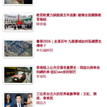
教育軟實力賦能港五年規劃 建構全面國際教
育樞紐
陳偉倫
書展2026｜走過百年 九龍寨城如何延續歷史
傳奇？
本社編輯部
香港陸上公共交通有趣歷史：我從白牌車坐
到網約車 從紅van坐到邨巴
李偉民
三位來自北大的世界級數學家：王虹、鄧
煜、韋東奕
關品方