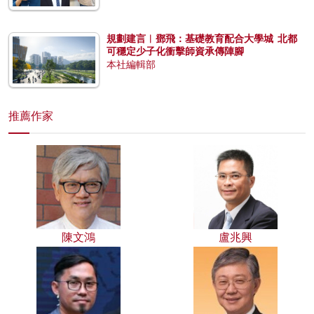
規劃建言︱鄧飛：基礎教育配合大學城 北都
可穩定少子化衝擊師資承傳陣腳
本社編輯部
推薦作家
陳文鴻
盧兆興