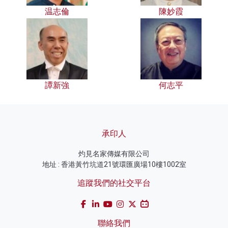
温志倫
陳妙霞
譚新強
何志平
承印人
灼見名家傳媒有限公司
地址 : 香港黃竹坑道21號環匯廣場10樓1002室
追蹤我們的社交平台
聯絡我們