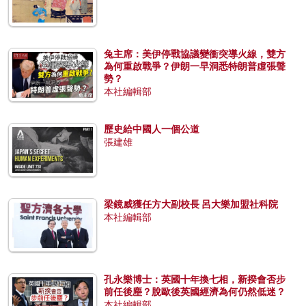
兔主席：美伊停戰協議變衝突導火線，雙方
為何重啟戰爭？伊朗一早洞悉特朗普虛張聲
勢？
本社編輯部
歷史給中國人一個公道
張建雄
梁鏡威獲任方大副校長 呂大樂加盟社科院
本社編輯部
孔永樂博士：英國十年換七相，新揆會否步
前任後塵？脫歐後英國經濟為何仍然低迷？
本社編輯部