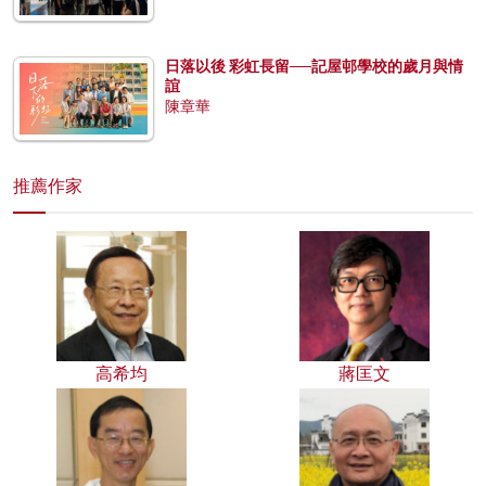
日落以後 彩虹長留──記屋邨學校的歲月與情
誼
陳章華
推薦作家
高希均
蔣匡文