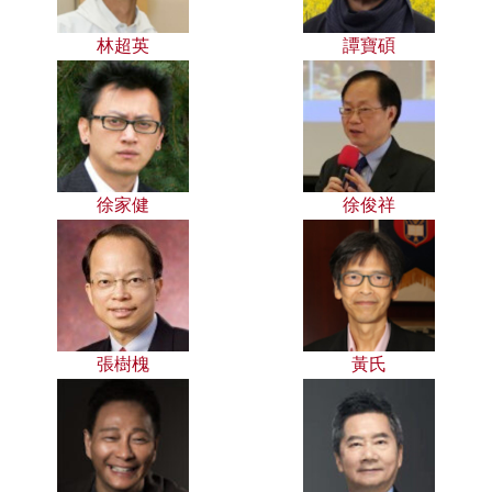
林超英
譚寶碩
徐家健
徐俊祥
張樹槐
黃氏