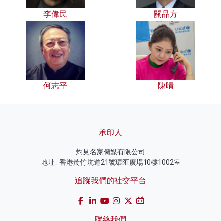
李偉民
關品方
何志平
陳晴
承印人
灼見名家傳媒有限公司
地址 : 香港黃竹坑道21號環匯廣場10樓1002室
追蹤我們的社交平台
聯絡我們