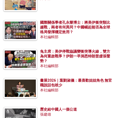
國際關係學者孔永樂博士：將美伊衝突類比
越戰，兩者有何異同？中國崛起能否為全球
格局發揮穩定效用？
本社編輯部
兔主席：美伊停戰協議變衝突導火線，雙方
為何重啟戰爭？伊朗一早洞悉特朗普虛張聲
勢？
本社編輯部
書展2026｜葉劉淑儀：最喜歡姐姐角色 無官
職說話包袱少
本社編輯部
歷史給中國人一個公道
張建雄