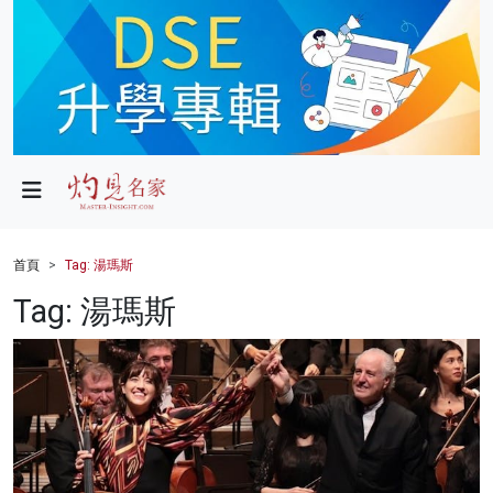
政局
教育
文化
財經
首頁
Tag: 湯瑪斯
生活
Tag: 湯瑪斯
健康
商業
科技
影片