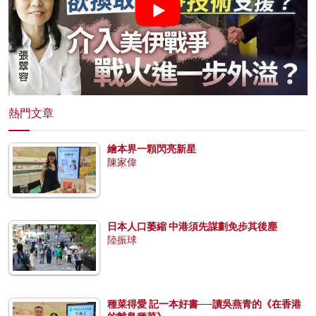
熱門文章
繪本界一顆閃亮新星
陳家偉
日本人口萎縮 中港須先謀劃免步其後塵
陸振球
種菜得愛 記一本好書──讀吳燕青的《在香港