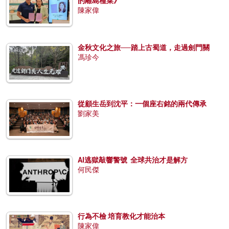
的離島種菜》
陳家偉
金秋文化之旅──踏上古蜀道，走過劍門關
馮珍今
從顧生岳到沈平：一個座右銘的兩代傳承
劉家美
AI逃獄敲響警號 全球共治才是解方
何民傑
行為不檢 培育教化才能治本
陳家偉