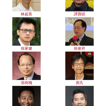
林超英
譚寶碩
徐家健
徐俊祥
張樹槐
黃氏