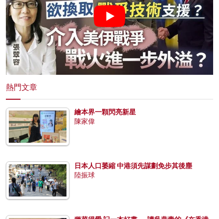
熱門文章
繪本界一顆閃亮新星
陳家偉
日本人口萎縮 中港須先謀劃免步其後塵
陸振球