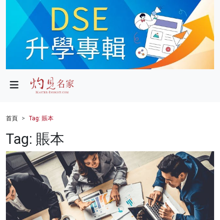
政局
教育
文化
財經
首頁
Tag: 賬本
生活
Tag: 賬本
健康
商業
科技
影片