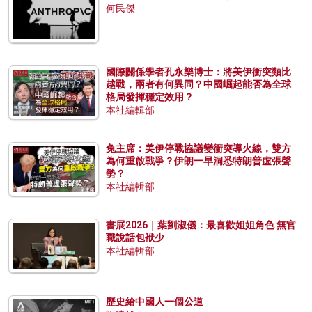
何民傑
國際關係學者孔永樂博士：將美伊衝突類比
越戰，兩者有何異同？中國崛起能否為全球
格局發揮穩定效用？
本社編輯部
兔主席：美伊停戰協議變衝突導火線，雙方
為何重啟戰爭？伊朗一早洞悉特朗普虛張聲
勢？
本社編輯部
書展2026｜葉劉淑儀：最喜歡姐姐角色 無官
職說話包袱少
本社編輯部
歷史給中國人一個公道