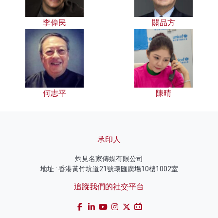
李偉民
關品方
何志平
陳晴
承印人
灼見名家傳媒有限公司
地址 : 香港黃竹坑道21號環匯廣場10樓1002室
追蹤我們的社交平台