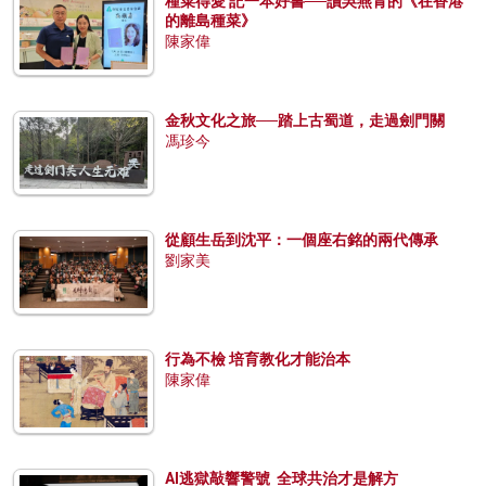
種菜得愛 記一本好書──讀吳燕青的《在香港
的離島種菜》
陳家偉
金秋文化之旅──踏上古蜀道，走過劍門關
馮珍今
從顧生岳到沈平：一個座右銘的兩代傳承
劉家美
行為不檢 培育教化才能治本
陳家偉
AI逃獄敲響警號 全球共治才是解方