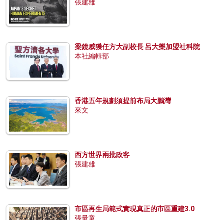
張建雄
梁鏡威獲任方大副校長 呂大樂加盟社科院
本社編輯部
香港五年規劃須提前布局大鵬灣
來文
西方世界兩批政客
張建雄
市區再生局範式實現真正的市區重建3.0
張量童