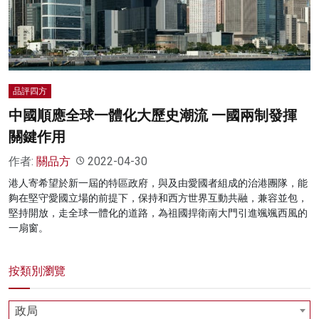
名家榜
灼見活動
關於我們
品評四方
中國順應全球一體化大歷史潮流 一國兩制發揮
關鍵作用
作者:
關品方
2022-04-30
港人寄希望於新一屆的特區政府，與及由愛國者組成的治港團隊，能
夠在堅守愛國立場的前提下，保持和西方世界互動共融，兼容並包，
堅持開放，走全球一體化的道路，為祖國捍衛南大門引進颯颯西風的
一扇窗。
按類別瀏覽
政局