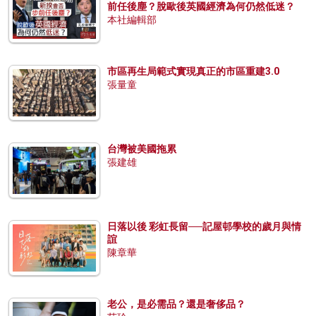
前任後塵？脫歐後英國經濟為何仍然低迷？
本社編輯部
市區再生局範式實現真正的市區重建3.0
張量童
台灣被美國拖累
張建雄
日落以後 彩虹長留──記屋邨學校的歲月與情
誼
陳章華
老公，是必需品？還是奢侈品？