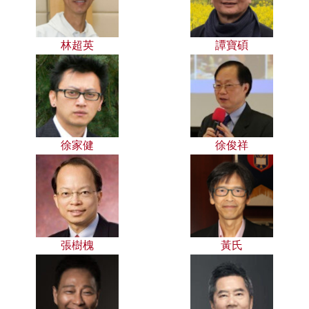
林超英
譚寶碩
徐家健
徐俊祥
張樹槐
黃氏