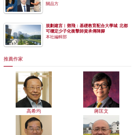
關品方
規劃建言︱鄧飛：基礎教育配合大學城 北都
可穩定少子化衝擊師資承傳陣腳
本社編輯部
推薦作家
高希均
蔣匡文