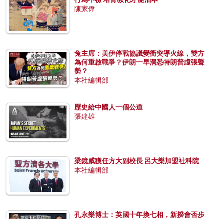
陳家偉
兔主席：美伊停戰協議變衝突導火線，雙方
為何重啟戰爭？伊朗一早洞悉特朗普虛張聲
勢？
本社編輯部
歷史給中國人一個公道
張建雄
梁鏡威獲任方大副校長 呂大樂加盟社科院
本社編輯部
孔永樂博士：英國十年換七相，新揆會否步