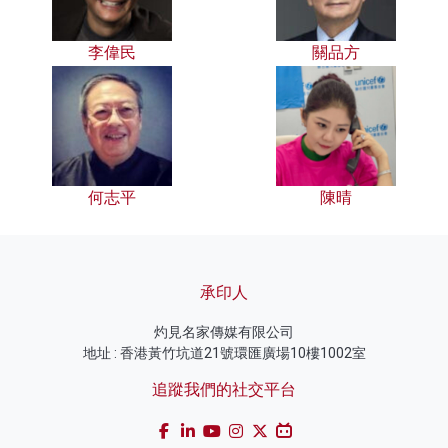
李偉民
關品方
何志平
陳晴
承印人
灼見名家傳媒有限公司
地址 : 香港黃竹坑道21號環匯廣場10樓1002室
追蹤我們的社交平台