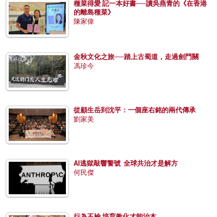
種菜得愛 記一本好書──讀吳燕青的《在香港
的離島種菜》
陳家偉
金秋文化之旅──踏上古蜀道，走過劍門關
馮珍今
從顧生岳到沈平：一個座右銘的兩代傳承
劉家美
AI逃獄敲響警號 全球共治才是解方
何民傑
行為不檢 培育教化才能治本