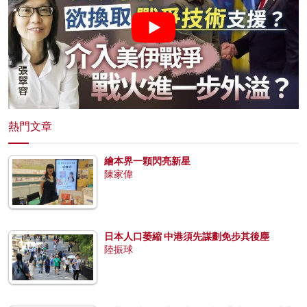
熱門文章
繪本界一顆閃亮新星
陳家偉
日本人口萎縮 中港須先謀劃免步其後塵
陸振球