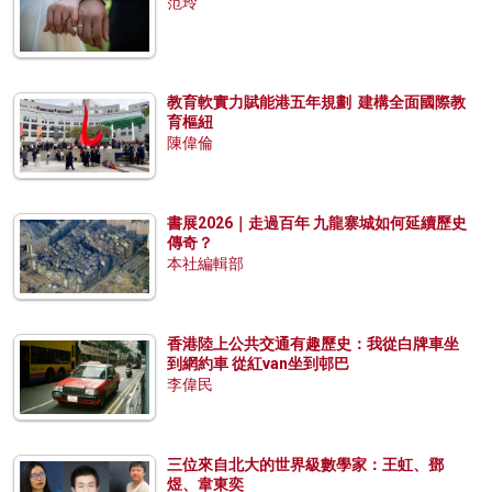
范玲
教育軟實力賦能港五年規劃 建構全面國際教
育樞紐
陳偉倫
書展2026｜走過百年 九龍寨城如何延續歷史
傳奇？
本社編輯部
香港陸上公共交通有趣歷史：我從白牌車坐
到網約車 從紅van坐到邨巴
李偉民
三位來自北大的世界級數學家：王虹、鄧
煜、韋東奕