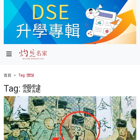
政局
教育
文化
財經
首頁
Tag: 靉靆
生活
Tag: 靉靆
健康
商業
科技
影片