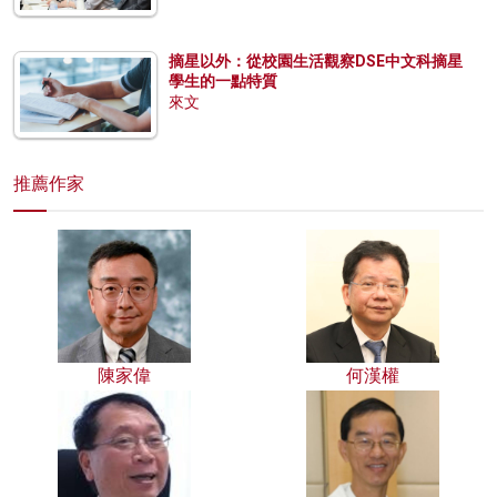
摘星以外：從校園生活觀察DSE中文科摘星
學生的一點特質
來文
推薦作家
陳家偉
何漢權