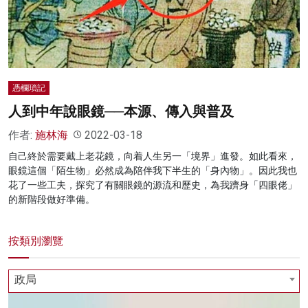
名家榜
灼見活動
關於我們
憑欄瑣記
人到中年說眼鏡──本源、傳入與普及
作者:
施林海
2022-03-18
自己終於需要戴上老花鏡，向着人生另一「境界」進發。如此看來，
眼鏡這個「陌生物」必然成為陪伴我下半生的「身內物」。因此我也
花了一些工夫，探究了有關眼鏡的源流和歷史，為我躋身「四眼佬」
的新階段做好準備。
按類別瀏覽
政局