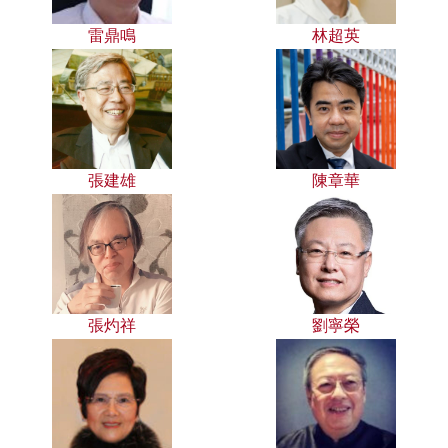
雷鼎鳴
林超英
張建雄
陳章華
張灼祥
劉寧榮