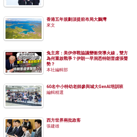
香港五年規劃須提前布局大鵬灣
來文
兔主席：美伊停戰協議變衝突導火線，雙方
為何重啟戰爭？伊朗一早洞悉特朗普虛張聲
勢？
本社編輯部
60名中小特幼老師參與城大GenAI培訓班
編輯精選
西方世界兩批政客
張建雄