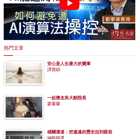
熱門文章
安心是人生最大的寶庫
譚寶碩
一起懷念吳大猷院長
廖書蘭
雄關漫道：把遙遠的歷史拉到眼前
編輯精選