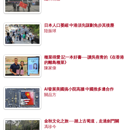
日本人口萎縮 中港須先謀劃免步其後塵
陸振球
種菜得愛 記一本好書──讀吳燕青的《在香港
的離島種菜》
陳家偉
AI發展美國搞小院高牆 中國推多邊合作
關品方
金秋文化之旅──踏上古蜀道，走過劍門關
馮珍今