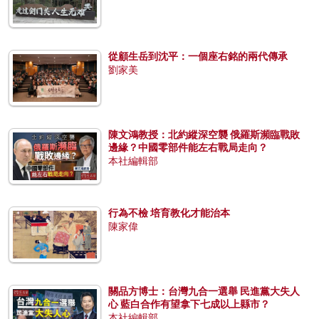
從顧生岳到沈平：一個座右銘的兩代傳承
劉家美
陳文鴻教授：北約縱深空襲 俄羅斯瀕臨戰敗
邊緣？中國零部件能左右戰局走向？
本社編輯部
行為不檢 培育教化才能治本
陳家偉
關品方博士：台灣九合一選舉 民進黨大失人
心 藍白合作有望拿下七成以上縣市？
本社編輯部