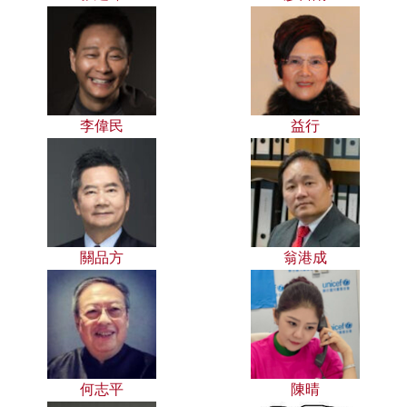
李偉民
益行
關品方
翁港成
何志平
陳晴