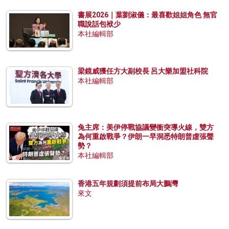
書展2026｜葉劉淑儀：最喜歡姐姐角色 無官
職說話包袱少
本社編輯部
梁鏡威獲任方大副校長 呂大樂加盟社科院
本社編輯部
兔主席：美伊停戰協議變衝突導火線，雙方
為何重啟戰爭？伊朗一早洞悉特朗普虛張聲
勢？
本社編輯部
香港五年規劃須提前布局大鵬灣
來文