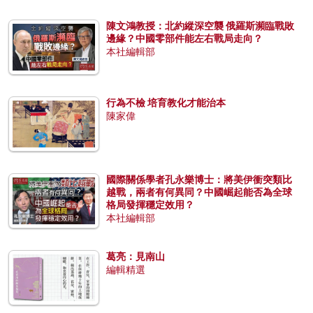
陳文鴻教授：北約縱深空襲 俄羅斯瀕臨戰敗
邊緣？中國零部件能左右戰局走向？
本社編輯部
行為不檢 培育教化才能治本
陳家偉
國際關係學者孔永樂博士：將美伊衝突類比
越戰，兩者有何異同？中國崛起能否為全球
格局發揮穩定效用？
本社編輯部
葛亮：見南山
編輯精選