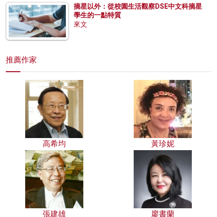
摘星以外：從校園生活觀察DSE中文科摘星
學生的一點特質
來文
推薦作家
高希均
黃珍妮
張建雄
廖書蘭