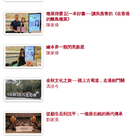
種菜得愛 記一本好書──讀吳燕青的《在香港
的離島種菜》
陳家偉
繪本界一顆閃亮新星
陳家偉
金秋文化之旅──踏上古蜀道，走過劍門關
馮珍今
從顧生岳到沈平：一個座右銘的兩代傳承
劉家美