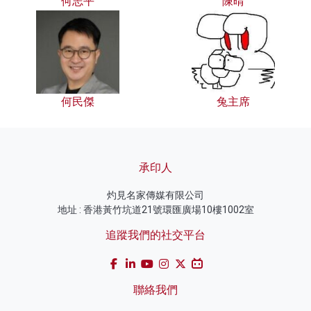
何志平
陳晴
何民傑
兔主席
承印人
灼見名家傳媒有限公司
地址 : 香港黃竹坑道21號環匯廣場10樓1002室
追蹤我們的社交平台
聯絡我們