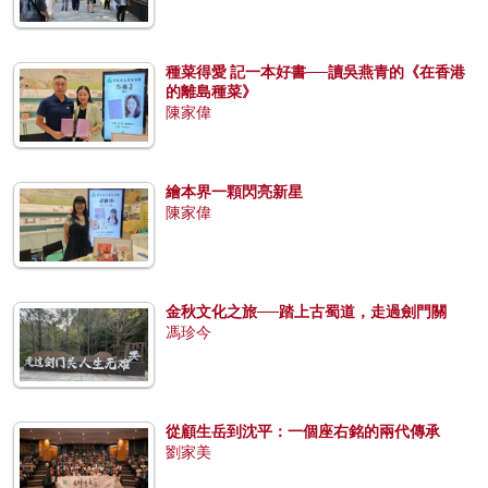
種菜得愛 記一本好書──讀吳燕青的《在香港
的離島種菜》
陳家偉
繪本界一顆閃亮新星
陳家偉
金秋文化之旅──踏上古蜀道，走過劍門關
馮珍今
從顧生岳到沈平：一個座右銘的兩代傳承
劉家美