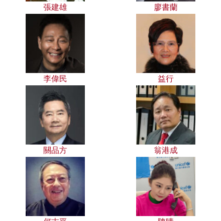
張建雄
廖書蘭
李偉民
益行
關品方
翁港成