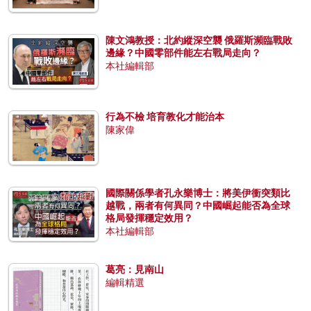
陳文鴻教授：北約縱深空襲 俄羅斯瀕臨戰敗
邊緣？中國零部件能左右戰局走向？
本社編輯部
行為不檢 培育教化才能治本
陳家偉
國際關係學者孔永樂博士：將美伊衝突類比
越戰，兩者有何異同？中國崛起能否為全球
格局發揮穩定效用？
本社編輯部
葛亮：見南山
編輯精選