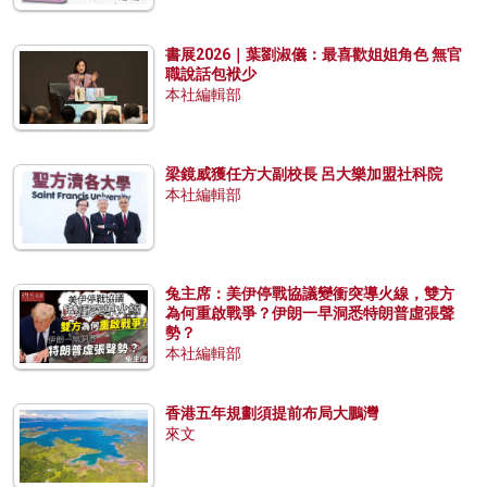
書展2026｜葉劉淑儀：最喜歡姐姐角色 無官
職說話包袱少
本社編輯部
梁鏡威獲任方大副校長 呂大樂加盟社科院
本社編輯部
兔主席：美伊停戰協議變衝突導火線，雙方
為何重啟戰爭？伊朗一早洞悉特朗普虛張聲
勢？
本社編輯部
香港五年規劃須提前布局大鵬灣
來文