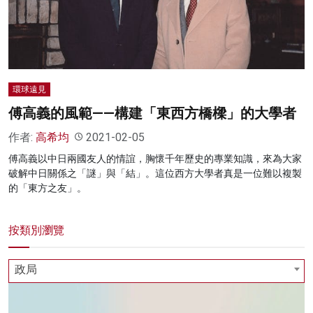
名家榜
灼見活動
關於我們
環球遠見
傅高義的風範——構建「東西方橋樑」的大學者
作者:
高希均
2021-02-05
傅高義以中日兩國友人的情誼，胸懷千年歷史的專業知識，來為大家
破解中日關係之「謎」與「結」。這位西方大學者真是一位難以複製
的「東方之友」。
按類別瀏覽
政局