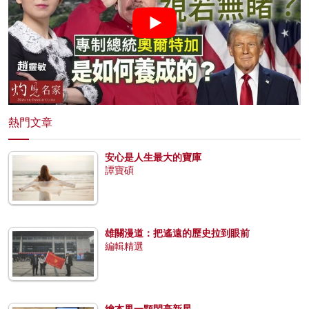
熱門文章
安心是人生最大的寶庫
譚寶碩
雄關漫道：把遙遠的歷史拉到眼前
編輯精選
繪本界一顆閃亮新星