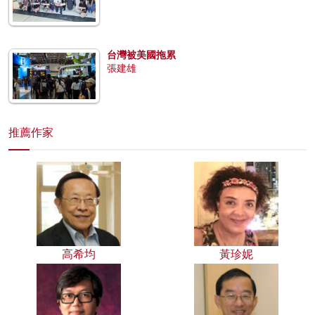
台灣被美國拖累
張建雄
推薦作家
高希均
黃珍妮