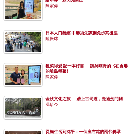
陳家偉
日本人口萎縮 中港須先謀劃免步其後塵
陸振球
種菜得愛 記一本好書──讀吳燕青的《在香港
的離島種菜》
陳家偉
金秋文化之旅──踏上古蜀道，走過劍門關
馮珍今
從顧生岳到沈平：一個座右銘的兩代傳承