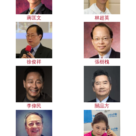
蔣匡文
林超英
徐俊祥
張樹槐
李偉民
關品方