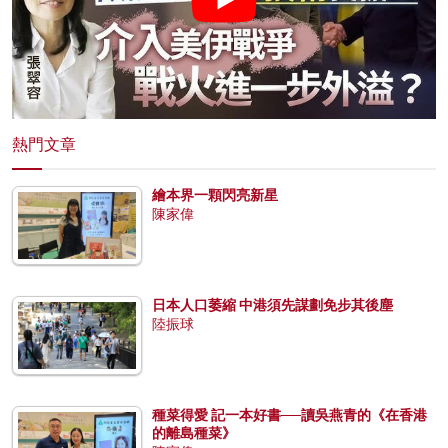
熱門文章
繪本界一顆閃亮新星
陳家偉
日本人口萎縮 中港須先謀劃免步其後塵
陸振球
種菜得愛 記一本好書──讀吳燕青的《在香港
的離島種菜》