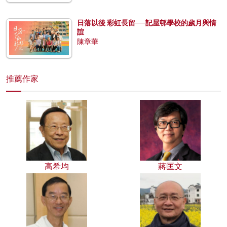
日落以後 彩虹長留──記屋邨學校的歲月與情
誼
陳章華
推薦作家
高希均
蔣匡文