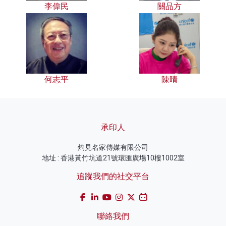
李偉民
關品方
何志平
陳晴
承印人
灼見名家傳媒有限公司
地址 : 香港黃竹坑道21號環匯廣場10樓1002室
追蹤我們的社交平台
聯絡我們