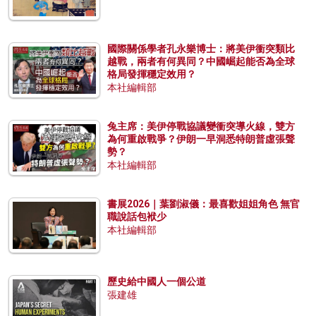
國際關係學者孔永樂博士：將美伊衝突類比
越戰，兩者有何異同？中國崛起能否為全球
格局發揮穩定效用？
本社編輯部
兔主席：美伊停戰協議變衝突導火線，雙方
為何重啟戰爭？伊朗一早洞悉特朗普虛張聲
勢？
本社編輯部
書展2026｜葉劉淑儀：最喜歡姐姐角色 無官
職說話包袱少
本社編輯部
歷史給中國人一個公道
張建雄