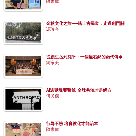
陳家偉
金秋文化之旅──踏上古蜀道，走過劍門關
馮珍今
從顧生岳到沈平：一個座右銘的兩代傳承
劉家美
AI逃獄敲響警號 全球共治才是解方
何民傑
行為不檢 培育教化才能治本
陳家偉