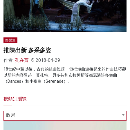
名家榜
灼見活動
關於我們
樂樂集
推陳出新 多采多姿
作者:
孔在齊
2018-04-29
18世紀中葉以後，古典的組曲沒落，但把短曲連接起來的作曲技巧卻
以新的內容冒起，莫扎特、貝多芬和布拉姆斯等都寫過許多舞曲
（Dances）和小夜曲（Serenade）。
按類別瀏覽
政局