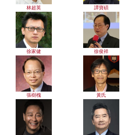
林超英
譚寶碩
徐家健
徐俊祥
張樹槐
黃氏