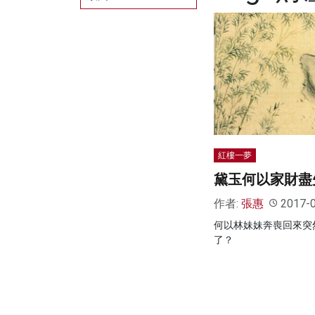
紅樓一夢
黛玉何以家財盡
作者:
張惠
2017-
何以林妹妹奔喪回來突
了？