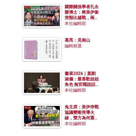
國際關係學者孔永
樂博士：將美伊衝
突類比越戰，兩者
有何異同？中國崛
本社編輯部
起能否為全球格局
發揮穩定效用？
葛亮：見南山
編輯精選
書展2026｜葉劉
淑儀：最喜歡姐姐
角色 無官職說話
包袱少
本社編輯部
兔主席：美伊停戰
協議變衝突導火
線，雙方為何重啟
戰爭？伊朗一早洞
本社編輯部
悉特朗普虛張聲
勢？