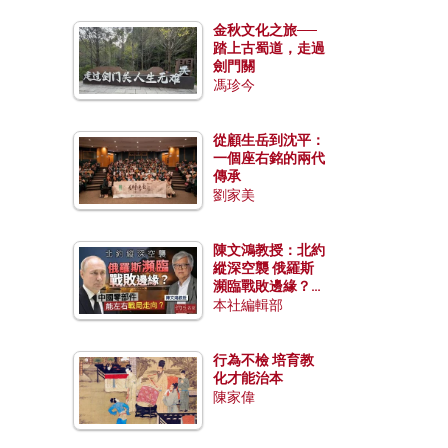
金秋文化之旅──
踏上古蜀道，走過
劍門關
馮珍今
從顧生岳到沈平：
一個座右銘的兩代
傳承
劉家美
陳文鴻教授：北約
縱深空襲 俄羅斯
瀕臨戰敗邊緣？中
國零部件能左右戰
本社編輯部
局走向？
行為不檢 培育教
化才能治本
陳家偉