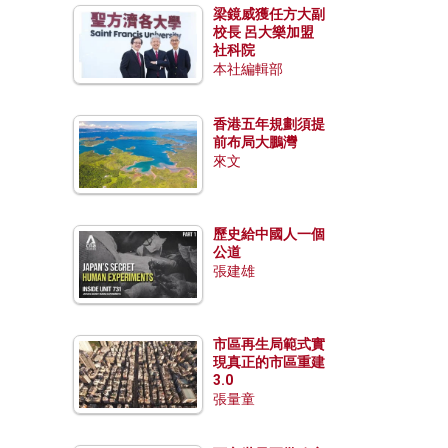
梁鏡威獲任方大副
校長 呂大樂加盟
社科院
本社編輯部
香港五年規劃須提
前布局大鵬灣
來文
歷史給中國人一個
公道
張建雄
市區再生局範式實
現真正的市區重建
3.0
張量童