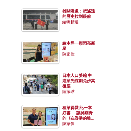
雄關漫道：把遙遠
的歷史拉到眼前
編輯精選
繪本界一顆閃亮新
星
陳家偉
日本人口萎縮 中
港須先謀劃免步其
後塵
陸振球
種菜得愛 記一本
好書──讀吳燕青
的《在香港的離島
種菜》
陳家偉