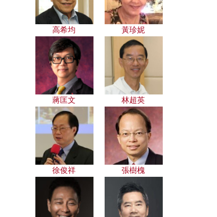
高希均
黃珍妮
蔣匡文
林超英
徐俊祥
張樹槐