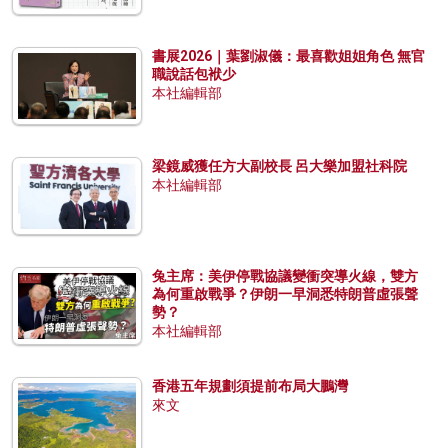
書展2026｜葉劉淑儀：最喜歡姐姐角色 無官
職說話包袱少
本社編輯部
梁鏡威獲任方大副校長 呂大樂加盟社科院
本社編輯部
兔主席：美伊停戰協議變衝突導火線，雙方
為何重啟戰爭？伊朗一早洞悉特朗普虛張聲
勢？
本社編輯部
香港五年規劃須提前布局大鵬灣
來文