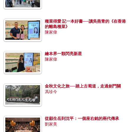
種菜得愛 記一本好書──讀吳燕青的《在香港
的離島種菜》
陳家偉
繪本界一顆閃亮新星
陳家偉
金秋文化之旅──踏上古蜀道，走過劍門關
馮珍今
從顧生岳到沈平：一個座右銘的兩代傳承
劉家美