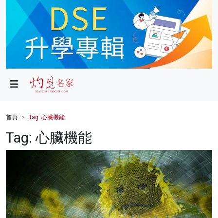
政局
教育
文化
財經
首頁
Tag: 心臟機能
生活
Tag: 心臟機能
健康
商業
科技
影片