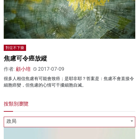
名家榜
灼見活動
關於我們
對症不下藥
焦慮可令癌放縱
作者:
顧小培
2017-07-09
很多人相信焦慮有可能會致癌；是耶非耶？答案是：焦慮不會直接令
細胞癌變，但焦慮的心情可干擾細胞自滅。
按類別瀏覽
政局