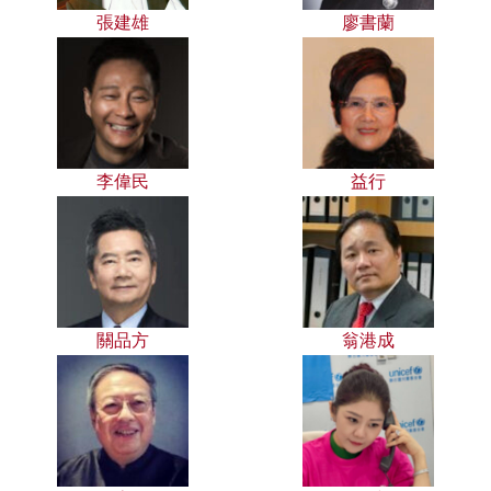
張建雄
廖書蘭
李偉民
益行
關品方
翁港成