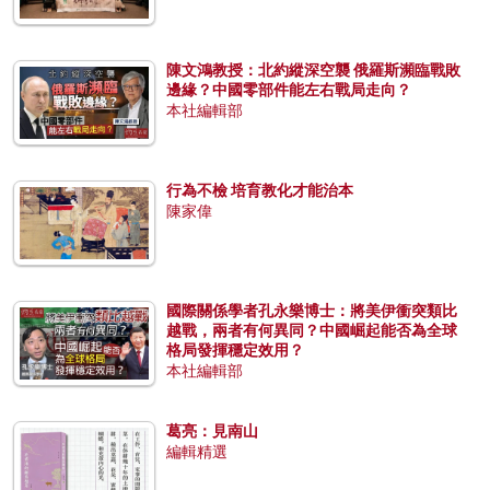
陳文鴻教授：北約縱深空襲 俄羅斯瀕臨戰敗
邊緣？中國零部件能左右戰局走向？
本社編輯部
行為不檢 培育教化才能治本
陳家偉
國際關係學者孔永樂博士：將美伊衝突類比
越戰，兩者有何異同？中國崛起能否為全球
格局發揮穩定效用？
本社編輯部
葛亮：見南山
編輯精選