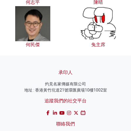
何志平
陳晴
何民傑
兔主席
承印人
灼見名家傳媒有限公司
地址 : 香港黃竹坑道21號環匯廣場10樓1002室
追蹤我們的社交平台
聯絡我們