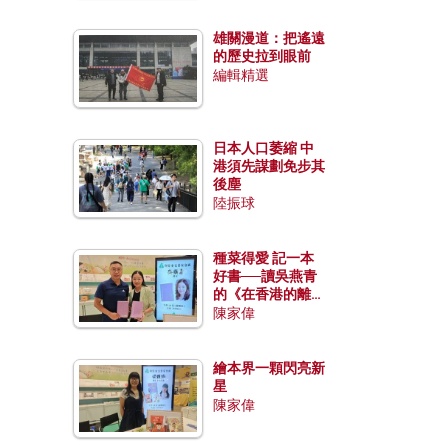
雄關漫道：把遙遠
的歷史拉到眼前
編輯精選
日本人口萎縮 中
港須先謀劃免步其
後塵
陸振球
種菜得愛 記一本
好書──讀吳燕青
的《在香港的離島
種菜》
陳家偉
繪本界一顆閃亮新
星
陳家偉