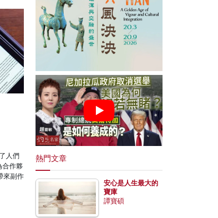
義了人們
熱門文章
為合作夥
帶來副作
安心是人生最大的
寶庫
譚寶碩