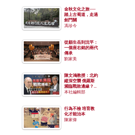
金秋文化之旅──
踏上古蜀道，走過
劍門關
馮珍今
從顧生岳到沈平：
一個座右銘的兩代
傳承
劉家美
陳文鴻教授：北約
縱深空襲 俄羅斯
瀕臨戰敗邊緣？中
國零部件能左右戰
本社編輯部
局走向？
行為不檢 培育教
化才能治本
陳家偉