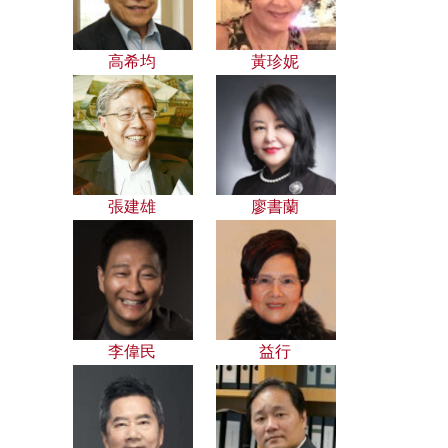
高希均
黃珍妮
張建雄
廖書蘭
李偉民
益行