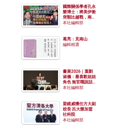
國際關係學者孔永
樂博士：將美伊衝
突類比越戰，兩者
有何異同？中國崛
本社編輯部
起能否為全球格局
發揮穩定效用？
葛亮：見南山
編輯精選
書展2026｜葉劉
淑儀：最喜歡姐姐
角色 無官職說話
包袱少
本社編輯部
梁鏡威獲任方大副
校長 呂大樂加盟
社科院
本社編輯部