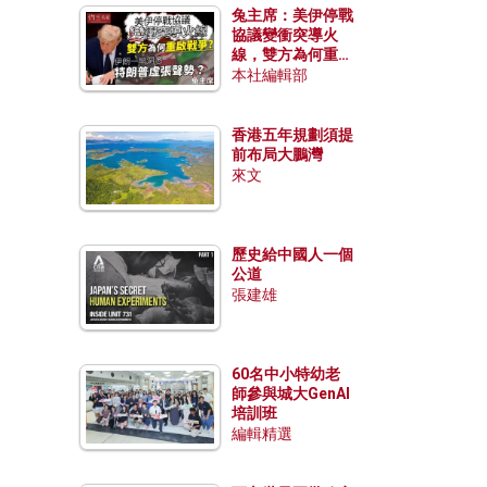
兔主席：美伊停戰
協議變衝突導火
線，雙方為何重啟
戰爭？伊朗一早洞
本社編輯部
悉特朗普虛張聲
勢？
香港五年規劃須提
前布局大鵬灣
來文
歷史給中國人一個
公道
張建雄
60名中小特幼老
師參與城大GenAI
培訓班
編輯精選