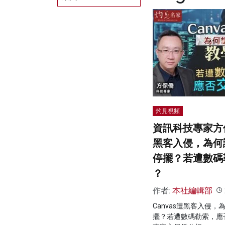
灼見視頻
資訊科技專家方保
黑客入侵，為何
停擺？若遭數碼
？
作者:
本社編輯部
Canvas遭黑客入侵
擺？若遭數碼勒索，應