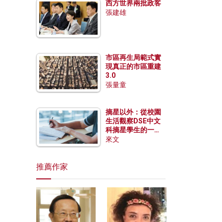
西方世界兩批政客
張建雄
市區再生局範式實
現真正的市區重建
3.0
張量童
摘星以外：從校園
生活觀察DSE中文
科摘星學生的一點
特質
來文
推薦作家