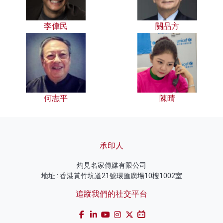
李偉民
關品方
何志平
陳晴
承印人
灼見名家傳媒有限公司
地址 : 香港黃竹坑道21號環匯廣場10樓1002室
追蹤我們的社交平台