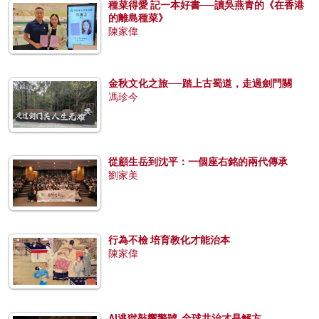
種菜得愛 記一本好書──讀吳燕青的《在香港
的離島種菜》
陳家偉
金秋文化之旅──踏上古蜀道，走過劍門關
馮珍今
從顧生岳到沈平：一個座右銘的兩代傳承
劉家美
行為不檢 培育教化才能治本
陳家偉
AI逃獄敲響警號 全球共治才是解方