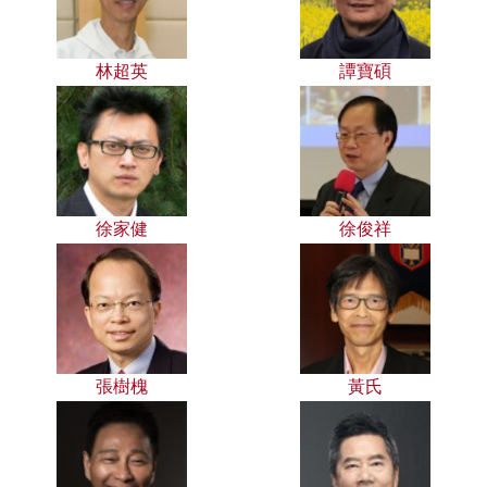
林超英
譚寶碩
徐家健
徐俊祥
張樹槐
黃氏