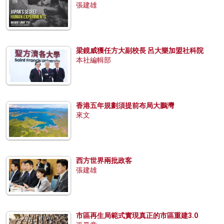
張建雄
梁鏡威獲任方大副校長 呂大樂加盟社科院
本社編輯部
香港五年規劃須提前布局大鵬灣
來文
西方世界兩批政客
張建雄
市區再生局範式實現真正的市區重建3.0