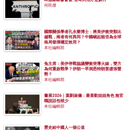
何民傑
國際關係學者孔永樂博士：將美伊衝突類比
越戰，兩者有何異同？中國崛起能否為全球
格局發揮穩定效用？
本社編輯部
兔主席：美伊停戰協議變衝突導火線，雙方
為何重啟戰爭？伊朗一早洞悉特朗普虛張聲
勢？
本社編輯部
書展2026｜葉劉淑儀：最喜歡姐姐角色 無官
職說話包袱少
本社編輯部
歷史給中國人一個公道