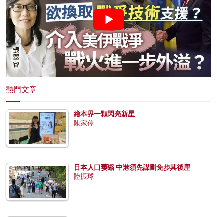
熱門文章
繪本界一顆閃亮新星
陳家偉
日本人口萎縮 中港須先謀劃免步其後塵
陸振球