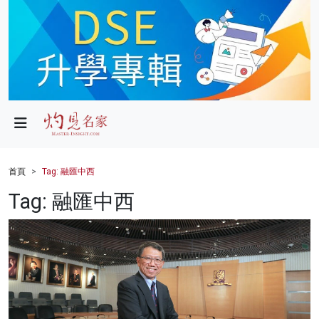
政局
教育
文化
財經
首頁
Tag: 融匯中西
生活
Tag: 融匯中西
健康
商業
科技
影片