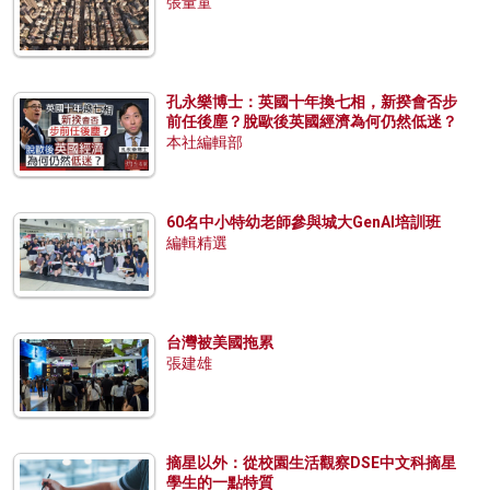
張量童
孔永樂博士：英國十年換七相，新揆會否步
前任後塵？脫歐後英國經濟為何仍然低迷？
本社編輯部
60名中小特幼老師參與城大GenAI培訓班
編輯精選
台灣被美國拖累
張建雄
摘星以外：從校園生活觀察DSE中文科摘星
學生的一點特質