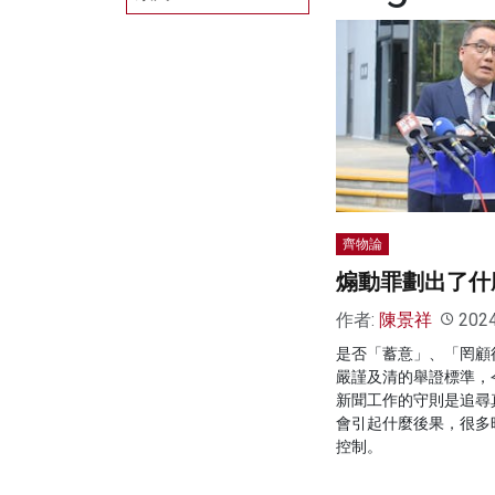
齊物論
煽動罪劃出了什
作者:
陳景祥
202
是否「蓄意」、「罔顧
嚴謹及清的舉證標準，
新聞工作的守則是追尋
會引起什麼後果，很多
控制。