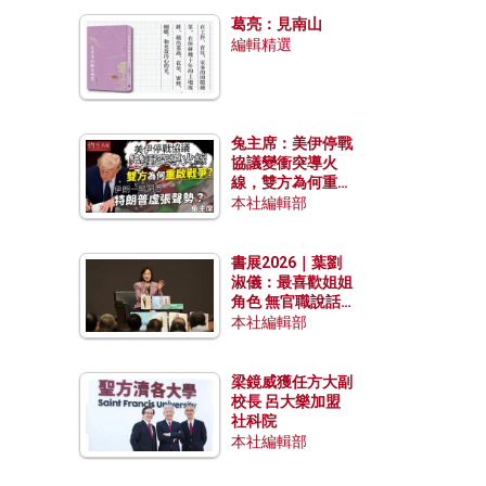
發揮穩定效用？
葛亮：見南山
編輯精選
兔主席：美伊停戰
協議變衝突導火
線，雙方為何重啟
戰爭？伊朗一早洞
本社編輯部
悉特朗普虛張聲
勢？
書展2026｜葉劉
淑儀：最喜歡姐姐
角色 無官職說話
包袱少
本社編輯部
梁鏡威獲任方大副
校長 呂大樂加盟
社科院
本社編輯部