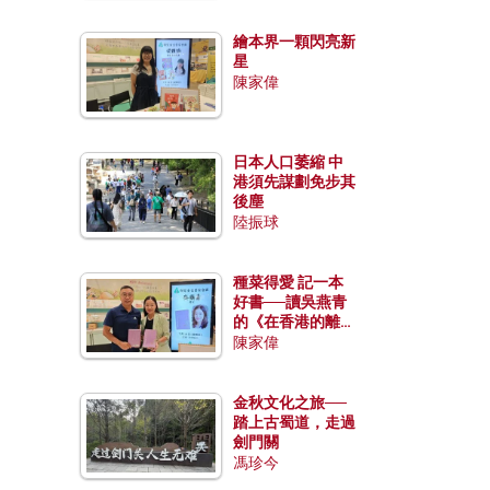
繪本界一顆閃亮新
星
陳家偉
日本人口萎縮 中
港須先謀劃免步其
後塵
陸振球
種菜得愛 記一本
好書──讀吳燕青
的《在香港的離島
種菜》
陳家偉
金秋文化之旅──
踏上古蜀道，走過
劍門關
馮珍今