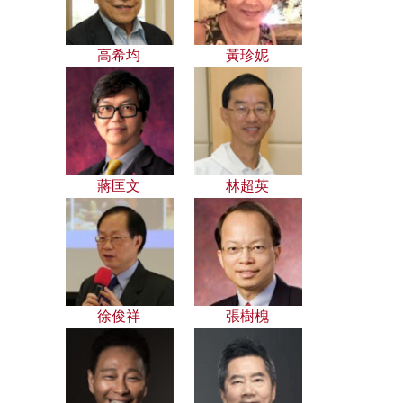
高希均
黃珍妮
蔣匡文
林超英
徐俊祥
張樹槐