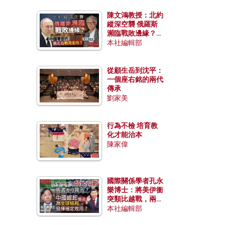
陳文鴻教授：北約
縱深空襲 俄羅斯
瀕臨戰敗邊緣？中
國零部件能左右戰
本社編輯部
局走向？
從顧生岳到沈平：
一個座右銘的兩代
傳承
劉家美
行為不檢 培育教
化才能治本
陳家偉
國際關係學者孔永
樂博士：將美伊衝
突類比越戰，兩者
有何異同？中國崛
本社編輯部
起能否為全球格局