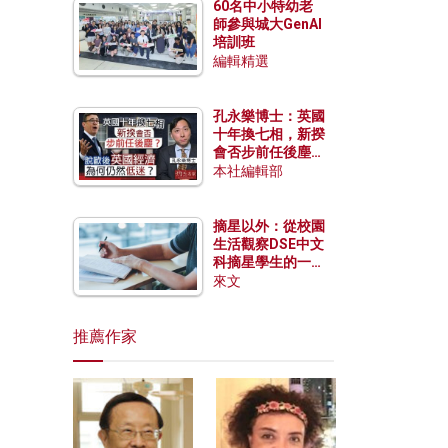
60名中小特幼老
師參與城大GenAI
培訓班
編輯精選
孔永樂博士：英國
十年換七相，新揆
會否步前任後塵？
脫歐後英國經濟為
本社編輯部
何仍然低迷？
摘星以外：從校園
生活觀察DSE中文
科摘星學生的一點
特質
來文
推薦作家