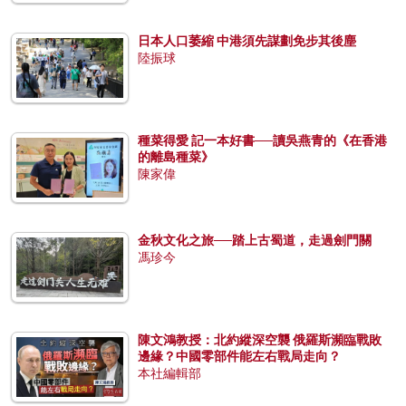
日本人口萎縮 中港須先謀劃免步其後塵
陸振球
種菜得愛 記一本好書──讀吳燕青的《在香港
的離島種菜》
陳家偉
金秋文化之旅──踏上古蜀道，走過劍門關
馮珍今
陳文鴻教授：北約縱深空襲 俄羅斯瀕臨戰敗
邊緣？中國零部件能左右戰局走向？
本社編輯部