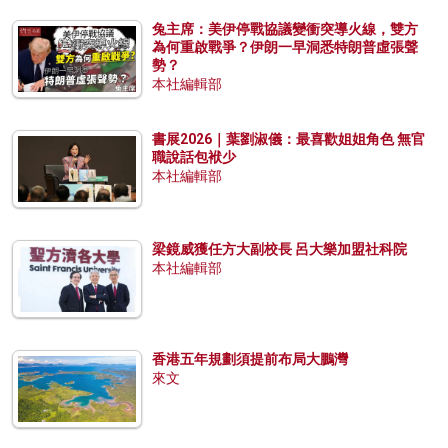
兔主席：美伊停戰協議變衝突導火線，雙方
為何重啟戰爭？伊朗一早洞悉特朗普虛張聲
勢？
本社編輯部
書展2026｜葉劉淑儀：最喜歡姐姐角色 無官
職說話包袱少
本社編輯部
梁鏡威獲任方大副校長 呂大樂加盟社科院
本社編輯部
香港五年規劃須提前布局大鵬灣
來文