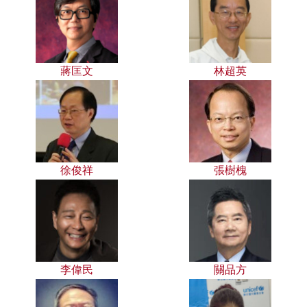
蔣匡文
林超英
徐俊祥
張樹槐
李偉民
關品方