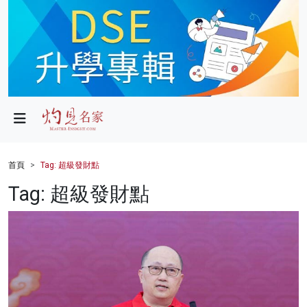
政局
教育
文化
財經
首頁
Tag: 超級發財點
生活
Tag: 超級發財點
健康
商業
科技
影片