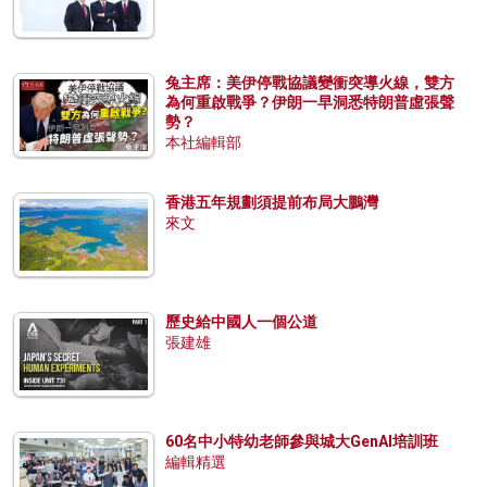
兔主席：美伊停戰協議變衝突導火線，雙方
為何重啟戰爭？伊朗一早洞悉特朗普虛張聲
勢？
本社編輯部
香港五年規劃須提前布局大鵬灣
來文
歷史給中國人一個公道
張建雄
60名中小特幼老師參與城大GenAI培訓班
編輯精選