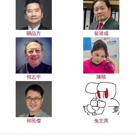
關品方
翁港成
何志平
陳晴
何民傑
兔主席