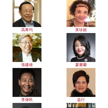
高希均
黃珍妮
張建雄
廖書蘭
李偉民
益行