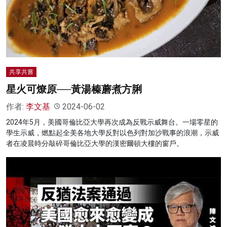
共享共嘗
星火可燎原──黃湯榛蘑煮方脷
作者:
李文基
2024-06-02
2024年5月，美國哥倫比亞大學再次成為反戰示威舞台。一場零星的
學生示威，燃點起全美各地大學反對以色列對加沙戰事的浪潮，示威
者在凌晨時分敲碎哥倫比亞大學的漢密爾頓大樓的窗戶。