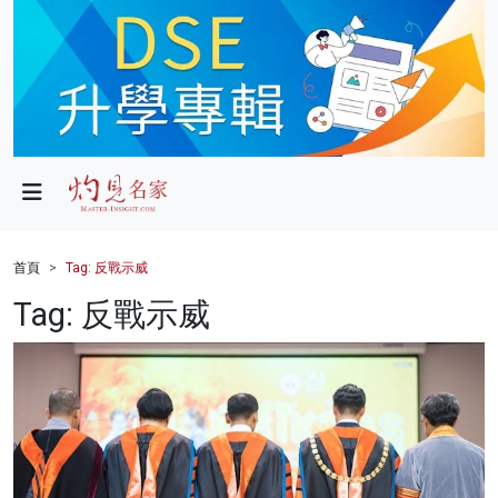
政局
教育
文化
財經
首頁
Tag: 反戰示威
生活
Tag: 反戰示威
健康
商業
科技
影片