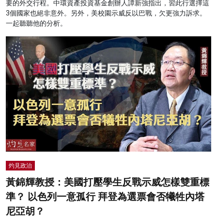
要的外交行程。中環資產投資基金創辦人譚新強指出，習此行選擇這
3個國家也絕非意外。另外，美校園示威反以巴戰，欠更強力訴求。
一起聽聽他的分析。
灼見政治
黃錦輝教授：美國打壓學生反戰示威怎樣雙重標
準？ 以色列一意孤行 拜登為選票會否犧牲內塔
尼亞胡？