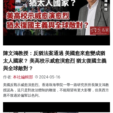
陳文鴻教授：反猶法案通過 美國愈來愈變成猶
太人國家？ 美高校示威愈演愈烈 猶太復國主義
與全球敵對？
作者:
本社編輯部
2024-05-16
美國反戰示威愈演愈烈。香港珠海學院一帶一路研究所所長陳文鴻教
授認為，這只是對政治體制的鞭撻，不能期望有更大影響，但美西方
應不致過於偏幫以色列。