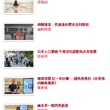
譚寶碩
雄關漫道：把遙遠的歷史拉到眼前
編輯精選
日本人口萎縮 中港須先謀劃免步其後塵
陸振球
種菜得愛 記一本好書──讀吳燕青的《在香港
的離島種菜》
陳家偉
繪本界一顆閃亮新星