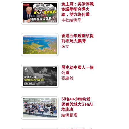
兔主席：美伊停戰
協議變衝突導火
線，雙方為何重啟
戰爭？伊朗一早洞
本社編輯部
悉特朗普虛張聲
勢？
香港五年規劃須提
前布局大鵬灣
來文
歷史給中國人一個
公道
張建雄
60名中小特幼老
師參與城大GenAI
培訓班
編輯精選