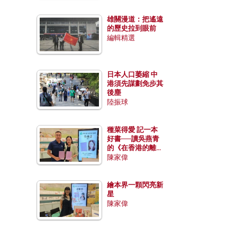
雄關漫道：把遙遠
的歷史拉到眼前
編輯精選
日本人口萎縮 中
港須先謀劃免步其
後塵
陸振球
種菜得愛 記一本
好書──讀吳燕青
的《在香港的離島
種菜》
陳家偉
繪本界一顆閃亮新
星
陳家偉