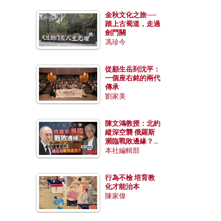
金秋文化之旅──
踏上古蜀道，走過
劍門關
馮珍今
從顧生岳到沈平：
一個座右銘的兩代
傳承
劉家美
陳文鴻教授：北約
縱深空襲 俄羅斯
瀕臨戰敗邊緣？中
國零部件能左右戰
本社編輯部
局走向？
行為不檢 培育教
化才能治本
陳家偉