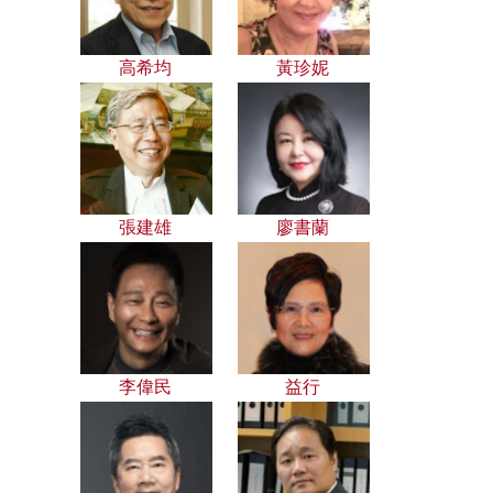
高希均
黃珍妮
張建雄
廖書蘭
李偉民
益行