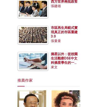
西方世界兩批政客
張建雄
市區再生局範式實
現真正的市區重建
3.0
張量童
摘星以外：從校園
生活觀察DSE中文
科摘星學生的一點
特質
來文
推薦作家