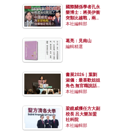
國際關係學者孔永
樂博士：將美伊衝
突類比越戰，兩者
有何異同？中國崛
本社編輯部
起能否為全球格局
發揮穩定效用？
葛亮：見南山
編輯精選
書展2026｜葉劉
淑儀：最喜歡姐姐
角色 無官職說話
包袱少
本社編輯部
梁鏡威獲任方大副
校長 呂大樂加盟
社科院
本社編輯部