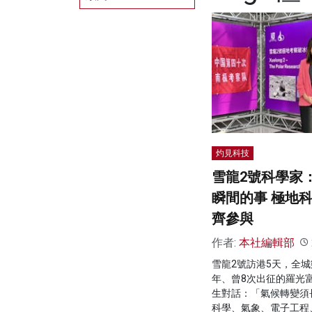
灼見科技
雪龍2號科學家
瞬間的事 極地
齊參與
作者:
本社編輯部
雪龍2號訪港5天，全城
年、曾8次出征的羅光
生對話：「氣候轉變須
科學、氣象、電子工程