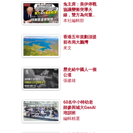
兔主席：美伊停戰
協議變衝突導火
線，雙方為何重啟
戰爭？伊朗一早洞
本社編輯部
悉特朗普虛張聲
勢？
香港五年規劃須提
前布局大鵬灣
來文
歷史給中國人一個
公道
張建雄
60名中小特幼老
師參與城大GenAI
培訓班
編輯精選