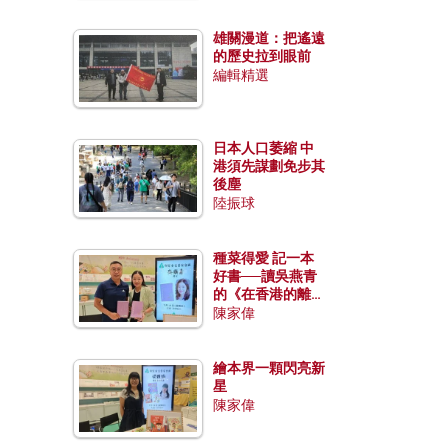
雄關漫道：把遙遠
的歷史拉到眼前
編輯精選
日本人口萎縮 中
港須先謀劃免步其
後塵
陸振球
種菜得愛 記一本
好書──讀吳燕青
的《在香港的離島
種菜》
陳家偉
繪本界一顆閃亮新
星
陳家偉