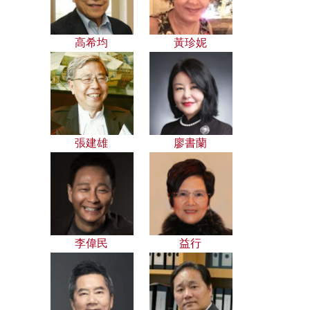
高希均
黃珍妮
張建雄
廖書蘭
李偉民
益行