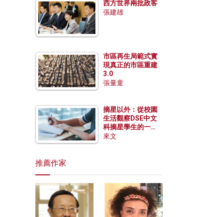
西方世界兩批政客
張建雄
市區再生局範式實
現真正的市區重建
3.0
張量童
摘星以外：從校園
生活觀察DSE中文
科摘星學生的一點
特質
來文
推薦作家