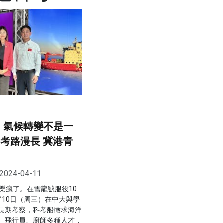
：氣候轉變不是一
科考路漫長 冀港青
2024-04-11
樂瘋了。在雪龍號服役10
富10日（周三）在中大與學
長期考察，科考船徵求海洋
、飛行員、廚師多種人才，