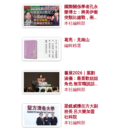
國際關係學者孔永
樂博士：將美伊衝
突類比越戰，兩者
有何異同？中國崛
本社編輯部
起能否為全球格局
發揮穩定效用？
葛亮：見南山
編輯精選
書展2026｜葉劉
淑儀：最喜歡姐姐
角色 無官職說話
包袱少
本社編輯部
梁鏡威獲任方大副
校長 呂大樂加盟
社科院
本社編輯部