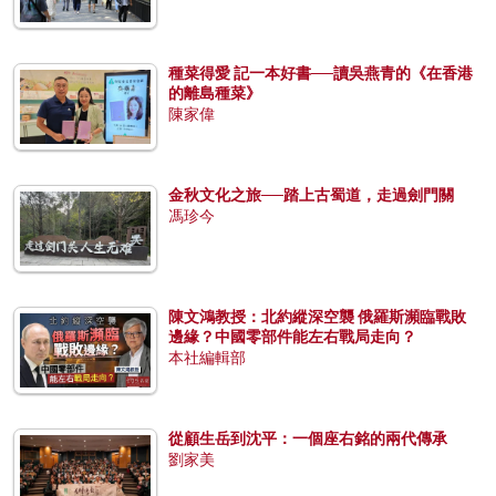
種菜得愛 記一本好書──讀吳燕青的《在香港
的離島種菜》
陳家偉
金秋文化之旅──踏上古蜀道，走過劍門關
馮珍今
陳文鴻教授：北約縱深空襲 俄羅斯瀕臨戰敗
邊緣？中國零部件能左右戰局走向？
本社編輯部
從顧生岳到沈平：一個座右銘的兩代傳承
劉家美