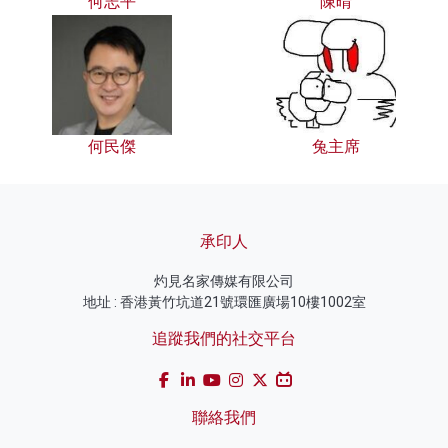
何志平
陳晴
何民傑
兔主席
承印人
灼見名家傳媒有限公司
地址 : 香港黃竹坑道21號環匯廣場10樓1002室
追蹤我們的社交平台
聯絡我們