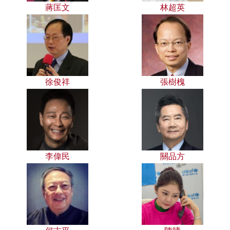
蔣匡文
林超英
徐俊祥
張樹槐
李偉民
關品方