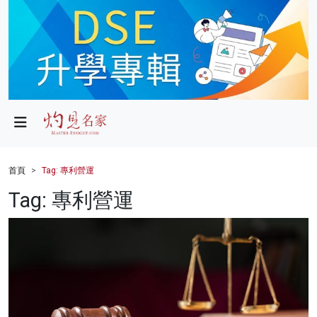
政局
教育
文化
財經
首頁
Tag: 專利營運
生活
Tag: 專利營運
健康
商業
科技
影片