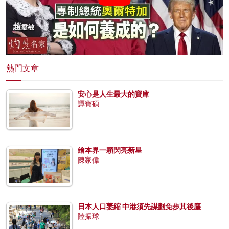
熱門文章
安心是人生最大的寶庫
譚寶碩
繪本界一顆閃亮新星
陳家偉
日本人口萎縮 中港須先謀劃免步其後塵
陸振球