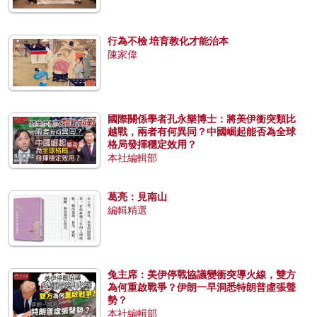
行為不檢 培育教化才能治本
陳家偉
國際關係學者孔永樂博士：將美伊衝突類比
越戰，兩者有何異同？中國崛起能否為全球
格局發揮穩定效用？
本社編輯部
葛亮：見南山
編輯精選
兔主席：美伊停戰協議變衝突導火線，雙方
為何重啟戰爭？伊朗一早洞悉特朗普虛張聲
勢？
本社編輯部