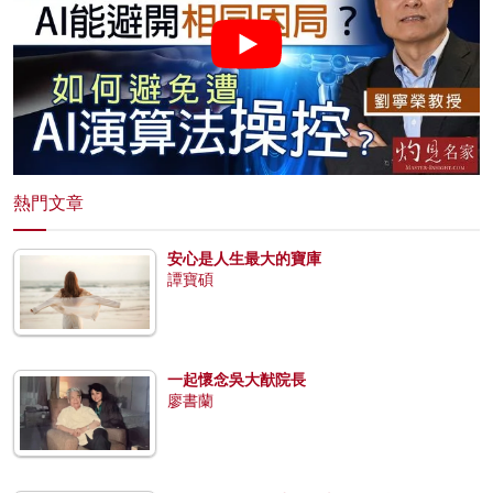
熱門文章
安心是人生最大的寶庫
譚寶碩
一起懷念吳大猷院長
廖書蘭