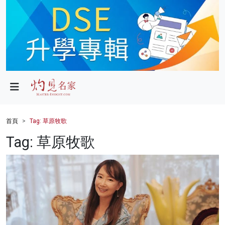
政局
教育
文化
財經
首頁
Tag: 草原牧歌
生活
Tag: 草原牧歌
健康
商業
科技
影片