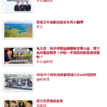
本社編輯部
香港五年規劃須提前布局大鵬灣
來文
兔主席：美伊停戰協議變衝突導火線，雙方
為何重啟戰爭？伊朗一早洞悉特朗普虛張聲
勢？
本社編輯部
60名中小特幼老師參與城大GenAI培訓班
編輯精選
西方世界兩批政客
張建雄