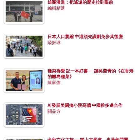
雄關漫道：把遙遠的歷史拉到眼前
編輯精選
日本人口萎縮 中港須先謀劃免步其後塵
陸振球
種菜得愛 記一本好書──讀吳燕青的《在香港
的離島種菜》
陳家偉
AI發展美國搞小院高牆 中國推多邊合作
關品方
金秋文化之旅──踏上古蜀道，走過劍門關