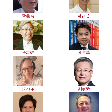
雷鼎鳴
林超英
張建雄
陳章華
張灼祥
劉寧榮