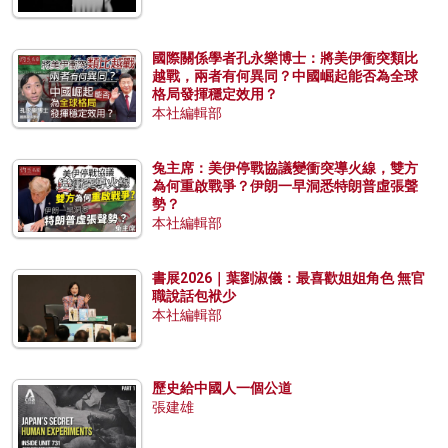
國際關係學者孔永樂博士：將美伊衝突類比
越戰，兩者有何異同？中國崛起能否為全球
格局發揮穩定效用？
本社編輯部
兔主席：美伊停戰協議變衝突導火線，雙方
為何重啟戰爭？伊朗一早洞悉特朗普虛張聲
勢？
本社編輯部
書展2026｜葉劉淑儀：最喜歡姐姐角色 無官
職說話包袱少
本社編輯部
歷史給中國人一個公道
張建雄