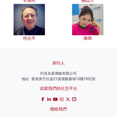
李偉民
關品方
何志平
陳晴
承印人
灼見名家傳媒有限公司
地址 : 香港黃竹坑道21號環匯廣場10樓1002室
追蹤我們的社交平台
聯絡我們