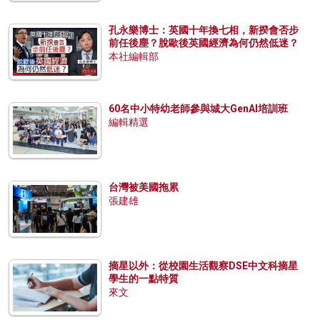
孔永樂博士：英國十年換七相，新揆會否步
前任後塵？脫歐後英國經濟為何仍然低迷？
本社編輯部
60名中小特幼老師參與城大GenAI培訓班
編輯精選
台灣被美國拖累
張建雄
摘星以外：從校園生活觀察DSE中文科摘星
學生的一點特質
來文