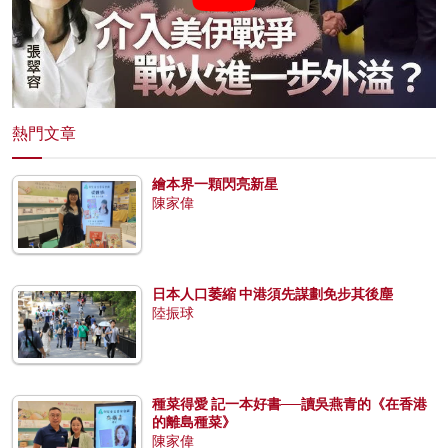
熱門文章
繪本界一顆閃亮新星
陳家偉
日本人口萎縮 中港須先謀劃免步其後塵
陸振球
種菜得愛 記一本好書──讀吳燕青的《在香港
的離島種菜》
陳家偉