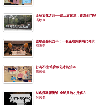
金秋文化之旅──踏上古蜀道，走過劍門關
馮珍今
從顧生岳到沈平：一個座右銘的兩代傳承
劉家美
行為不檢 培育教化才能治本
陳家偉
AI逃獄敲響警號 全球共治才是解方
何民傑