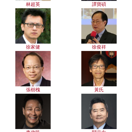
林超英
譚寶碩
徐家健
徐俊祥
張樹槐
黃氏