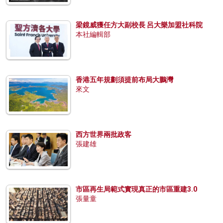
梁鏡威獲任方大副校長 呂大樂加盟社科院
本社編輯部
香港五年規劃須提前布局大鵬灣
來文
西方世界兩批政客
張建雄
市區再生局範式實現真正的市區重建3.0
張量童