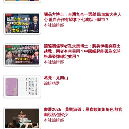
關品方博士：台灣九合一選舉 民進黨大失人
心 藍白合作有望拿下七成以上縣市？
本社編輯部
國際關係學者孔永樂博士：將美伊衝突類比
越戰，兩者有何異同？中國崛起能否為全球
格局發揮穩定效用？
本社編輯部
葛亮：見南山
編輯精選
書展2026｜葉劉淑儀：最喜歡姐姐角色 無官
職說話包袱少
本社編輯部