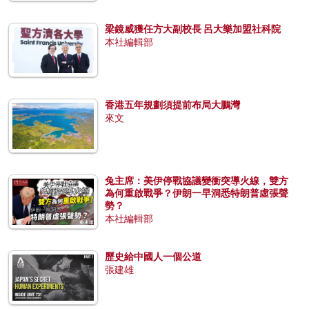
梁鏡威獲任方大副校長 呂大樂加盟社科院
本社編輯部
香港五年規劃須提前布局大鵬灣
來文
兔主席：美伊停戰協議變衝突導火線，雙方
為何重啟戰爭？伊朗一早洞悉特朗普虛張聲
勢？
本社編輯部
歷史給中國人一個公道
張建雄