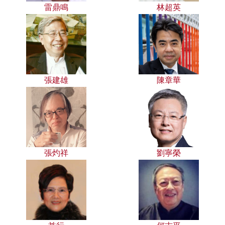
雷鼎鳴
林超英
張建雄
陳章華
張灼祥
劉寧榮