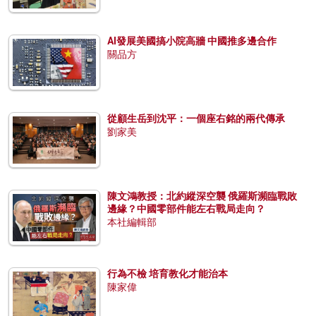
AI發展美國搞小院高牆 中國推多邊合作
關品方
從顧生岳到沈平：一個座右銘的兩代傳承
劉家美
陳文鴻教授：北約縱深空襲 俄羅斯瀕臨戰敗
邊緣？中國零部件能左右戰局走向？
本社編輯部
行為不檢 培育教化才能治本
陳家偉