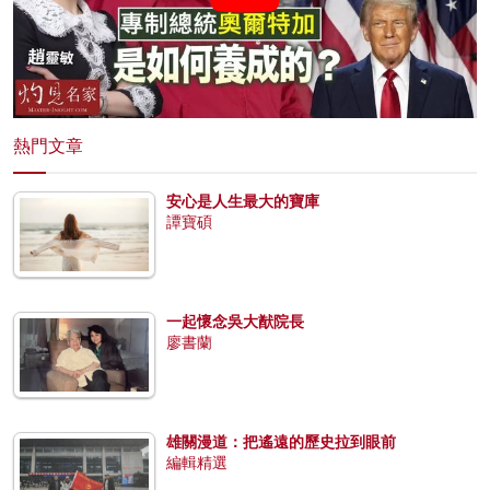
熱門文章
安心是人生最大的寶庫
譚寶碩
一起懷念吳大猷院長
廖書蘭
雄關漫道：把遙遠的歷史拉到眼前
編輯精選