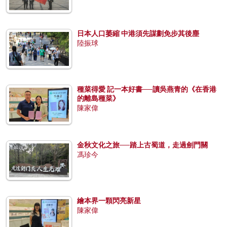
日本人口萎縮 中港須先謀劃免步其後塵
陸振球
種菜得愛 記一本好書──讀吳燕青的《在香港
的離島種菜》
陳家偉
金秋文化之旅──踏上古蜀道，走過劍門關
馮珍今
繪本界一顆閃亮新星
陳家偉