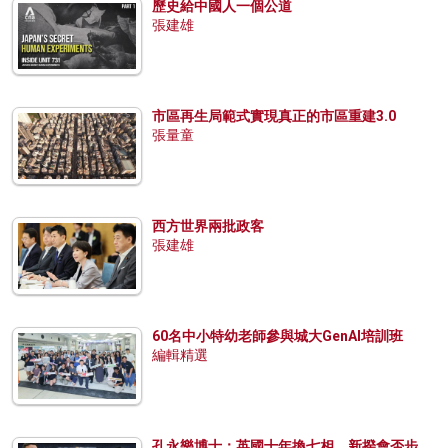
歷史給中國人一個公道
張建雄
市區再生局範式實現真正的市區重建3.0
張量童
西方世界兩批政客
張建雄
60名中小特幼老師參與城大GenAI培訓班
編輯精選
孔永樂博士：英國十年換七相，新揆會否步