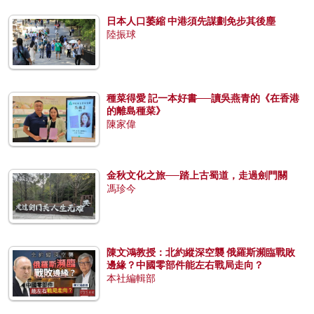
日本人口萎縮 中港須先謀劃免步其後塵
陸振球
種菜得愛 記一本好書──讀吳燕青的《在香港
的離島種菜》
陳家偉
金秋文化之旅──踏上古蜀道，走過劍門關
馮珍今
陳文鴻教授：北約縱深空襲 俄羅斯瀕臨戰敗
邊緣？中國零部件能左右戰局走向？
本社編輯部