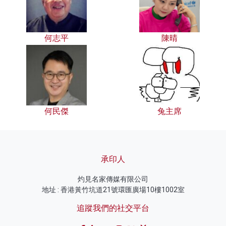
何志平
陳晴
何民傑
兔主席
承印人
灼見名家傳媒有限公司
地址 : 香港黃竹坑道21號環匯廣場10樓1002室
追蹤我們的社交平台