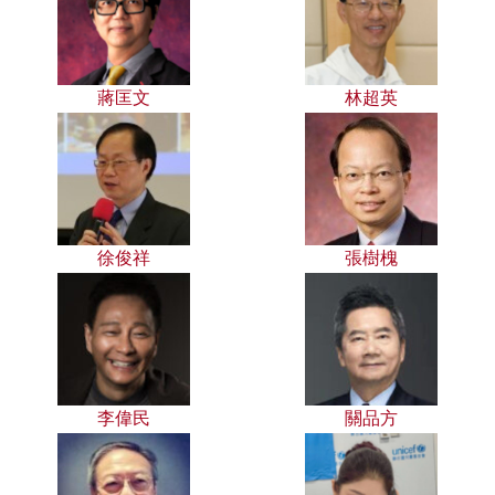
蔣匡文
林超英
徐俊祥
張樹槐
李偉民
關品方