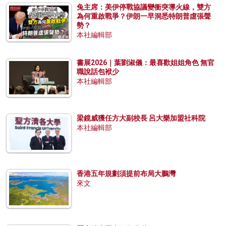
兔主席：美伊停戰協議變衝突導火線，雙方
為何重啟戰爭？伊朗一早洞悉特朗普虛張聲
勢？
本社編輯部
書展2026｜葉劉淑儀：最喜歡姐姐角色 無官
職說話包袱少
本社編輯部
梁鏡威獲任方大副校長 呂大樂加盟社科院
本社編輯部
香港五年規劃須提前布局大鵬灣
來文