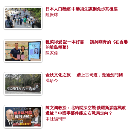
日本人口萎縮 中港須先謀劃免步其後塵
陸振球
種菜得愛 記一本好書──讀吳燕青的《在香港
的離島種菜》
陳家偉
金秋文化之旅──踏上古蜀道，走過劍門關
馮珍今
陳文鴻教授：北約縱深空襲 俄羅斯瀕臨戰敗
邊緣？中國零部件能左右戰局走向？
本社編輯部