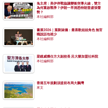
兔主席：美伊停戰協議變衝突導火線，雙方
為何重啟戰爭？伊朗一早洞悉特朗普虛張聲
勢？
本社編輯部
書展2026｜葉劉淑儀：最喜歡姐姐角色 無官
職說話包袱少
本社編輯部
梁鏡威獲任方大副校長 呂大樂加盟社科院
本社編輯部
香港五年規劃須提前布局大鵬灣
來文