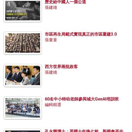
歷史給中國人一個公道
張建雄
市區再生局範式實現真正的市區重建3.0
張量童
西方世界兩批政客
張建雄
60名中小特幼老師參與城大GenAI培訓班
編輯精選
孔永樂博士：英國十年換七相，新揆會否步