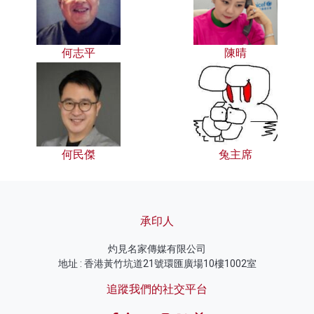
何志平
陳晴
何民傑
兔主席
承印人
灼見名家傳媒有限公司
地址 : 香港黃竹坑道21號環匯廣場10樓1002室
追蹤我們的社交平台