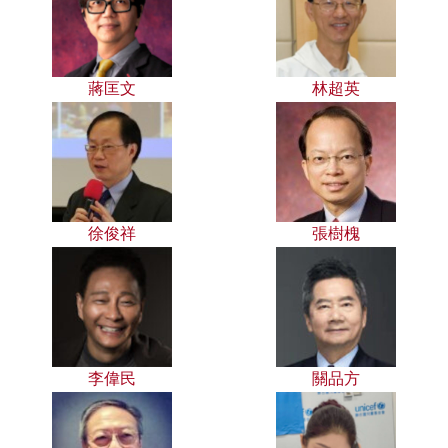
蔣匡文
林超英
徐俊祥
張樹槐
李偉民
關品方