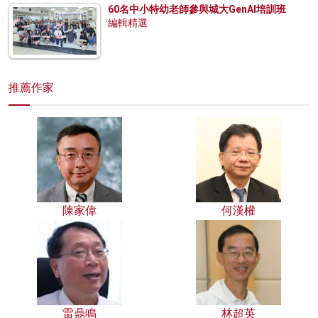
60名中小特幼老師參與城大GenAI培訓班
編輯精選
推薦作家
陳家偉
何漢權
雷鼎鳴
林超英