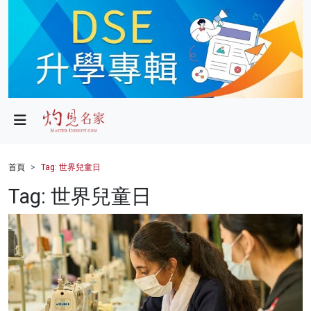
政局
教育
文化
財經
首頁
Tag: 世界兒童日
生活
Tag: 世界兒童日
健康
商業
科技
影片