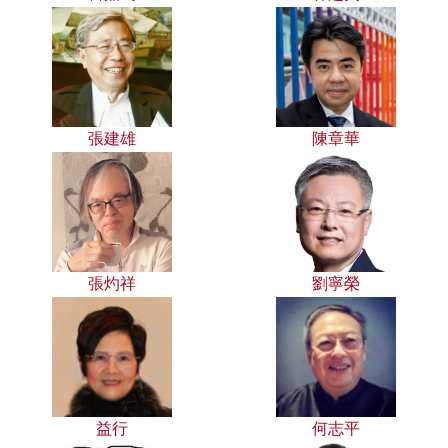
張建雄
陳章華
張灼祥
劉寧榮
益行
何志平