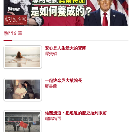
熱門文章
安心是人生最大的寶庫
譚寶碩
一起懷念吳大猷院長
廖書蘭
雄關漫道：把遙遠的歷史拉到眼前
編輯精選