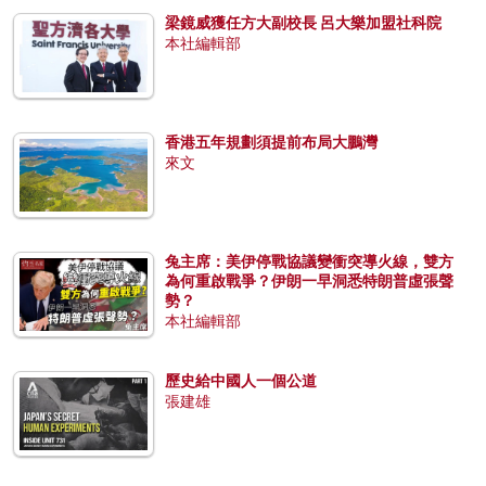
梁鏡威獲任方大副校長 呂大樂加盟社科院
本社編輯部
香港五年規劃須提前布局大鵬灣
來文
兔主席：美伊停戰協議變衝突導火線，雙方
為何重啟戰爭？伊朗一早洞悉特朗普虛張聲
勢？
本社編輯部
歷史給中國人一個公道
張建雄