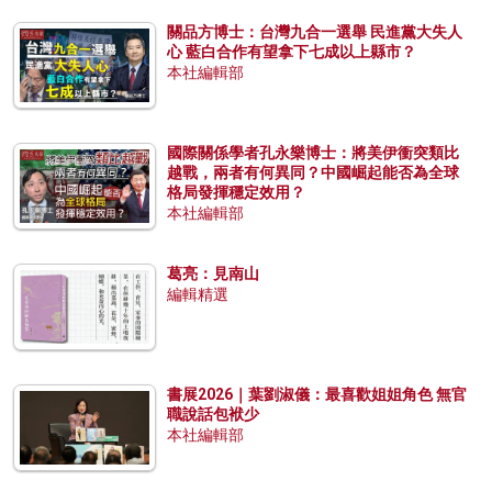
關品方博士：台灣九合一選舉 民進黨大失人
心 藍白合作有望拿下七成以上縣市？
本社編輯部
國際關係學者孔永樂博士：將美伊衝突類比
越戰，兩者有何異同？中國崛起能否為全球
格局發揮穩定效用？
本社編輯部
葛亮：見南山
編輯精選
書展2026｜葉劉淑儀：最喜歡姐姐角色 無官
職說話包袱少
本社編輯部