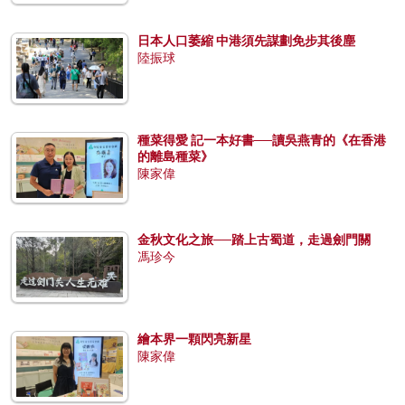
日本人口萎縮 中港須先謀劃免步其後塵
陸振球
種菜得愛 記一本好書──讀吳燕青的《在香港
的離島種菜》
陳家偉
金秋文化之旅──踏上古蜀道，走過劍門關
馮珍今
繪本界一顆閃亮新星
陳家偉