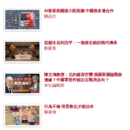
AI發展美國搞小院高牆 中國推多邊合作
關品方
從顧生岳到沈平：一個座右銘的兩代傳承
劉家美
陳文鴻教授：北約縱深空襲 俄羅斯瀕臨戰敗
邊緣？中國零部件能左右戰局走向？
本社編輯部
行為不檢 培育教化才能治本
陳家偉