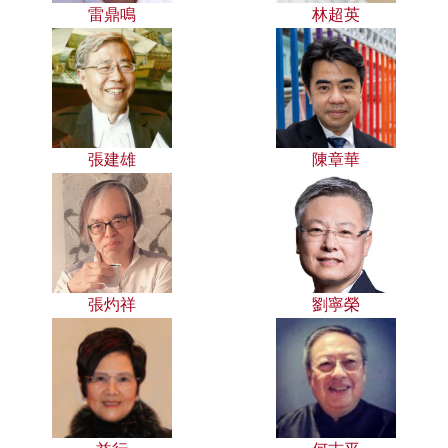
雷鼎鳴
林超英
張建雄
陳章華
張灼祥
劉寧榮