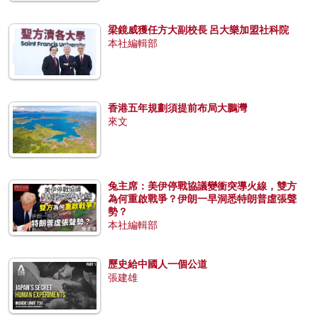
梁鏡威獲任方大副校長 呂大樂加盟社科院
本社編輯部
香港五年規劃須提前布局大鵬灣
來文
兔主席：美伊停戰協議變衝突導火線，雙方
為何重啟戰爭？伊朗一早洞悉特朗普虛張聲
勢？
本社編輯部
歷史給中國人一個公道
張建雄