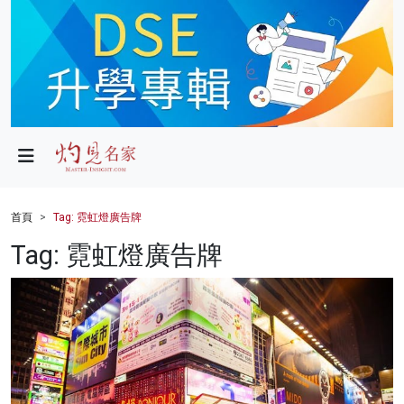
政局
教育
文化
財經
首頁
Tag: 霓虹燈廣告牌
生活
Tag: 霓虹燈廣告牌
健康
商業
科技
影片