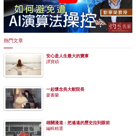
熱門文章
安心是人生最大的寶庫
譚寶碩
一起懷念吳大猷院長
廖書蘭
雄關漫道：把遙遠的歷史拉到眼前
編輯精選