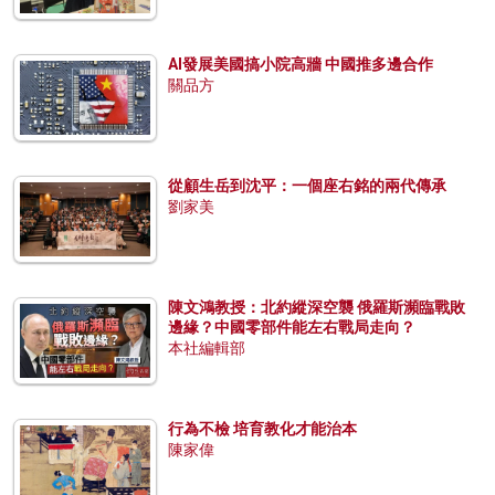
AI發展美國搞小院高牆 中國推多邊合作
關品方
從顧生岳到沈平：一個座右銘的兩代傳承
劉家美
陳文鴻教授：北約縱深空襲 俄羅斯瀕臨戰敗
邊緣？中國零部件能左右戰局走向？
本社編輯部
行為不檢 培育教化才能治本
陳家偉