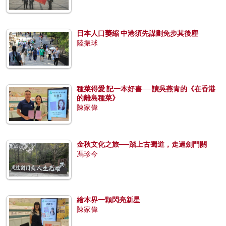
日本人口萎縮 中港須先謀劃免步其後塵
陸振球
種菜得愛 記一本好書──讀吳燕青的《在香港
的離島種菜》
陳家偉
金秋文化之旅──踏上古蜀道，走過劍門關
馮珍今
繪本界一顆閃亮新星
陳家偉