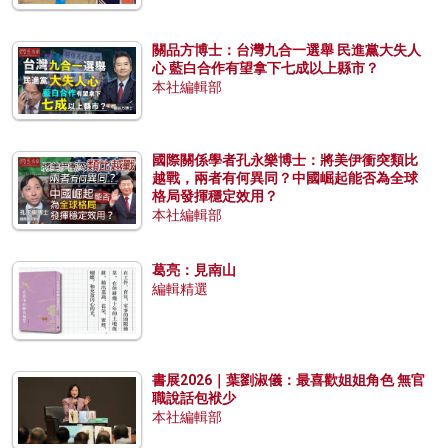
關品方博士：台灣九合一選舉 民進黨大失人
心 藍白合作有望拿下七成以上縣市？
本社編輯部
國際關係學者孔永樂博士：將美伊衝突類比
越戰，兩者有何異同？中國崛起能否為全球
格局發揮穩定效用？
本社編輯部
葛亮：見南山
編輯精選
書展2026｜葉劉淑儀：最喜歡姐姐角色 無官
職說話包袱少
本社編輯部