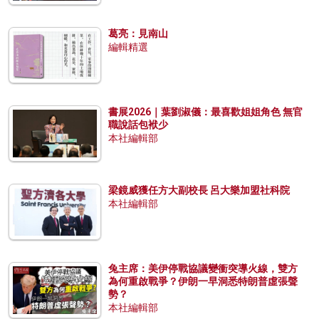
葛亮：見南山
編輯精選
書展2026｜葉劉淑儀：最喜歡姐姐角色 無官
職說話包袱少
本社編輯部
梁鏡威獲任方大副校長 呂大樂加盟社科院
本社編輯部
兔主席：美伊停戰協議變衝突導火線，雙方
為何重啟戰爭？伊朗一早洞悉特朗普虛張聲
勢？
本社編輯部