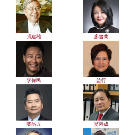
張建雄
廖書蘭
李偉民
益行
關品方
翁港成