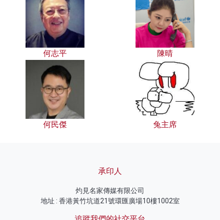
何志平
陳晴
何民傑
兔主席
承印人
灼見名家傳媒有限公司
地址 : 香港黃竹坑道21號環匯廣場10樓1002室
追蹤我們的社交平台