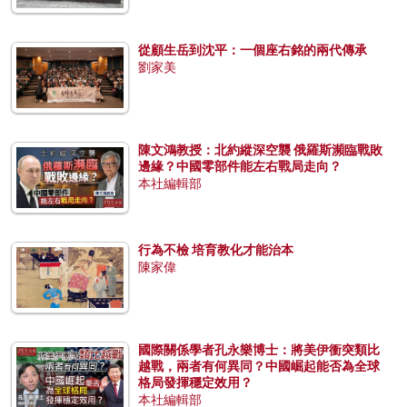
從顧生岳到沈平：一個座右銘的兩代傳承
劉家美
陳文鴻教授：北約縱深空襲 俄羅斯瀕臨戰敗
邊緣？中國零部件能左右戰局走向？
本社編輯部
行為不檢 培育教化才能治本
陳家偉
國際關係學者孔永樂博士：將美伊衝突類比
越戰，兩者有何異同？中國崛起能否為全球
格局發揮穩定效用？
本社編輯部