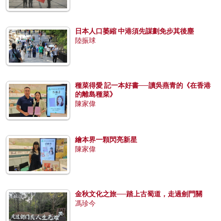
日本人口萎縮 中港須先謀劃免步其後塵
陸振球
種菜得愛 記一本好書──讀吳燕青的《在香港
的離島種菜》
陳家偉
繪本界一顆閃亮新星
陳家偉
金秋文化之旅──踏上古蜀道，走過劍門關
馮珍今