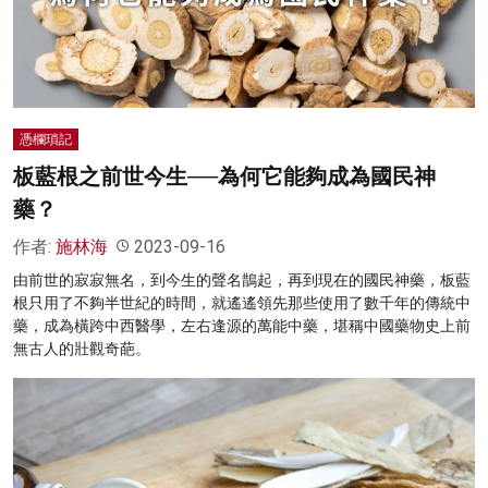
名家榜
灼見活動
關於我們
憑欄瑣記
板藍根之前世今生──為何它能夠成為國民神
藥？
作者:
施林海
2023-09-16
由前世的寂寂無名，到今生的聲名鵲起，再到現在的國民神藥，板藍
根只用了不夠半世紀的時間，就遙遙領先那些使用了數千年的傳統中
藥，成為橫跨中西醫學，左右逢源的萬能中藥，堪稱中國藥物史上前
無古人的壯觀奇葩。