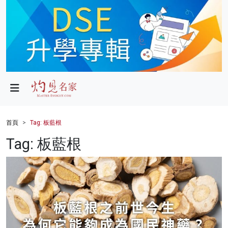
政局
教育
文化
財經
首頁
Tag: 板藍根
生活
Tag: 板藍根
健康
商業
科技
影片