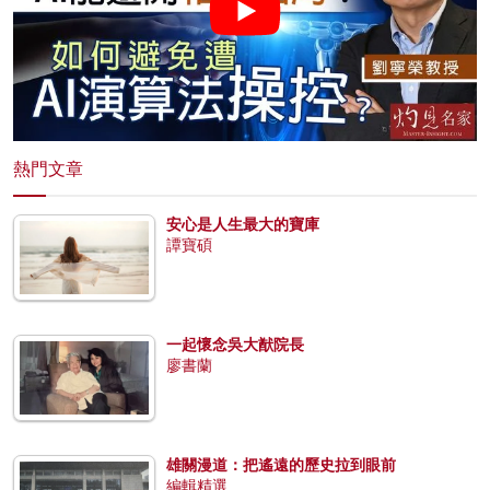
熱門文章
安心是人生最大的寶庫
譚寶碩
一起懷念吳大猷院長
廖書蘭
雄關漫道：把遙遠的歷史拉到眼前
編輯精選