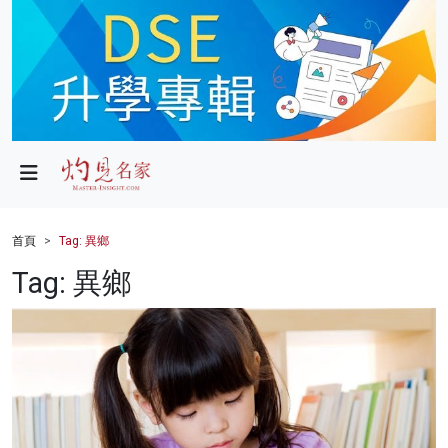
政局
教育
文化
財經
首頁
Tag: 異鄉
生活
Tag: 異鄉
健康
商業
科技
影片