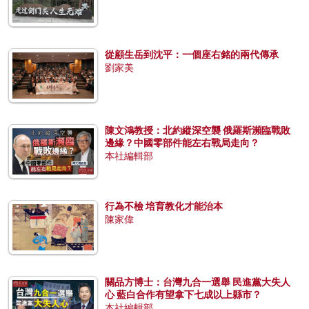
從顧生岳到沈平：一個座右銘的兩代傳承
劉家美
陳文鴻教授：北約縱深空襲 俄羅斯瀕臨戰敗
邊緣？中國零部件能左右戰局走向？
本社編輯部
行為不檢 培育教化才能治本
陳家偉
關品方博士：台灣九合一選舉 民進黨大失人
心 藍白合作有望拿下七成以上縣市？
本社編輯部