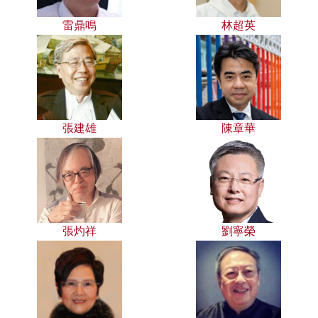
雷鼎鳴
林超英
張建雄
陳章華
張灼祥
劉寧榮