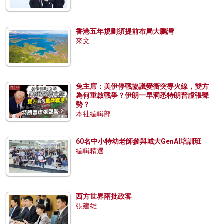
香港五年規劃須提前布局大鵬灣
來文
兔主席：美伊停戰協議變衝突導火線，雙方
為何重啟戰爭？伊朗一早洞悉特朗普虛張聲
勢？
本社編輯部
60名中小特幼老師參與城大GenAI培訓班
編輯精選
西方世界兩批政客
張建雄