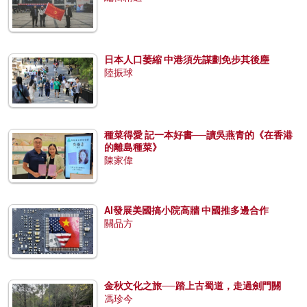
日本人口萎縮 中港須先謀劃免步其後塵
陸振球
種菜得愛 記一本好書──讀吳燕青的《在香港
的離島種菜》
陳家偉
AI發展美國搞小院高牆 中國推多邊合作
關品方
金秋文化之旅──踏上古蜀道，走過劍門關
馮珍今