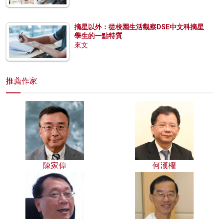
摘星以外：從校園生活觀察DSE中文科摘星
學生的一點特質
來文
推薦作家
陳家偉
何漢權