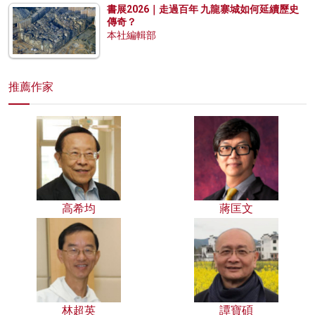
書展2026｜走過百年 九龍寨城如何延續歷史
傳奇？
本社編輯部
推薦作家
高希均
蔣匡文
林超英
譚寶碩