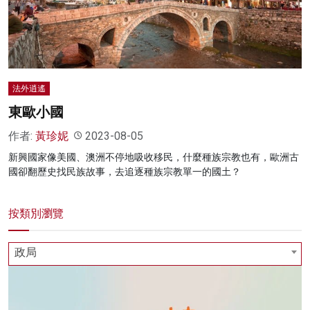
名家榜
灼見活動
關於我們
法外逍遙
東歐小國
作者:
黃珍妮
2023-08-05
新興國家像美國、澳洲不停地吸收移民，什麼種族宗教也有，歐洲古
國卻翻歷史找民族故事，去追逐種族宗教單一的國土？
按類別瀏覽
政局