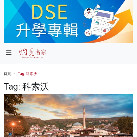
政局
教育
文化
財經
首頁
Tag: 科索沃
生活
Tag: 科索沃
健康
商業
科技
影片