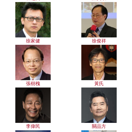
徐家健
徐俊祥
張樹槐
黃氏
李偉民
關品方