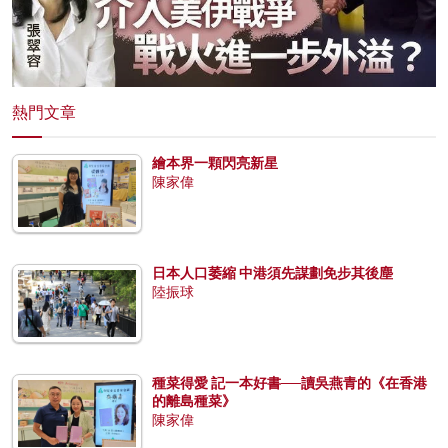
熱門文章
繪本界一顆閃亮新星
陳家偉
日本人口萎縮 中港須先謀劃免步其後塵
陸振球
種菜得愛 記一本好書──讀吳燕青的《在香港
的離島種菜》
陳家偉