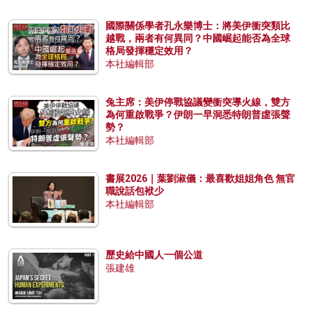
國際關係學者孔永樂博士：將美伊衝突類比
越戰，兩者有何異同？中國崛起能否為全球
格局發揮穩定效用？
本社編輯部
兔主席：美伊停戰協議變衝突導火線，雙方
為何重啟戰爭？伊朗一早洞悉特朗普虛張聲
勢？
本社編輯部
書展2026｜葉劉淑儀：最喜歡姐姐角色 無官
職說話包袱少
本社編輯部
歷史給中國人一個公道
張建雄