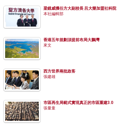
梁鏡威獲任方大副校長 呂大樂加盟社科院
本社編輯部
香港五年規劃須提前布局大鵬灣
來文
西方世界兩批政客
張建雄
市區再生局範式實現真正的市區重建3.0
張量童