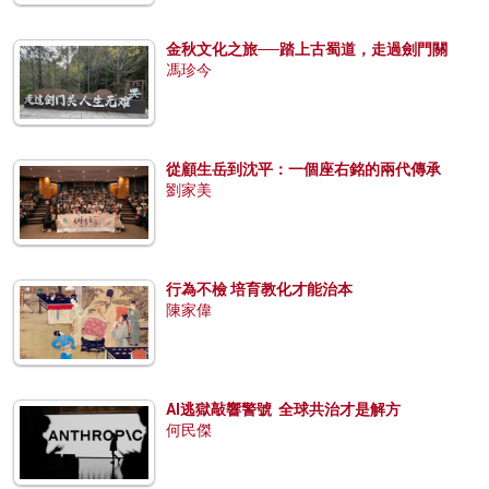
金秋文化之旅──踏上古蜀道，走過劍門關
馮珍今
從顧生岳到沈平：一個座右銘的兩代傳承
劉家美
行為不檢 培育教化才能治本
陳家偉
AI逃獄敲響警號 全球共治才是解方
何民傑