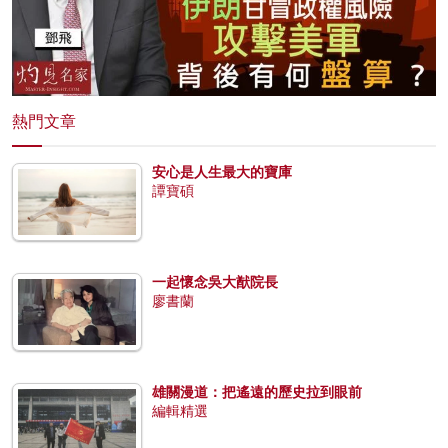
熱門文章
安心是人生最大的寶庫
譚寶碩
一起懷念吳大猷院長
廖書蘭
雄關漫道：把遙遠的歷史拉到眼前
編輯精選