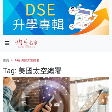
政局
教育
文化
財經
首頁
Tag: 美國太空總署
生活
Tag: 美國太空總署
健康
商業
科技
影片