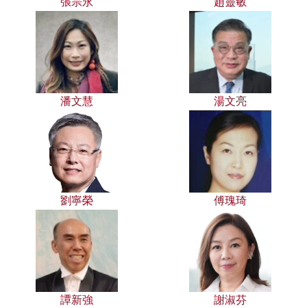
張宗永
趙靈敏
潘文慧
湯文亮
劉寧榮
傅瑰琦
譚新強
謝淑芬