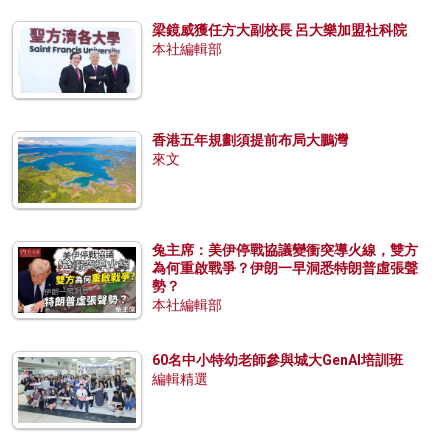
梁鏡威獲任方大副校長 呂大樂加盟社科院
本社編輯部
香港五年規劃須提前布局大鵬灣
來文
兔主席：美伊停戰協議變衝突導火線，雙方
為何重啟戰爭？伊朗一早洞悉特朗普虛張聲
勢？
本社編輯部
60名中小特幼老師參與城大GenAI培訓班
編輯精選