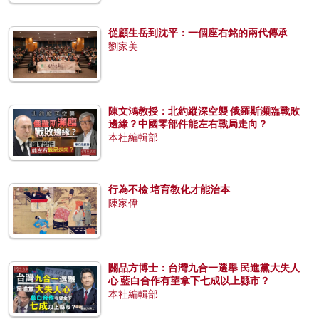
從顧生岳到沈平：一個座右銘的兩代傳承
劉家美
陳文鴻教授：北約縱深空襲 俄羅斯瀕臨戰敗
邊緣？中國零部件能左右戰局走向？
本社編輯部
行為不檢 培育教化才能治本
陳家偉
關品方博士：台灣九合一選舉 民進黨大失人
心 藍白合作有望拿下七成以上縣市？
本社編輯部