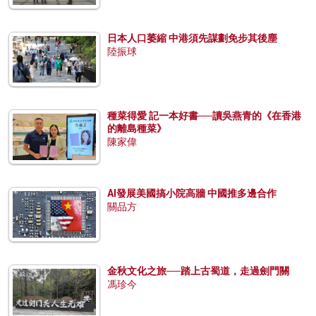
日本人口萎縮 中港須先謀劃免步其後塵
陸振球
種菜得愛 記一本好書──讀吳燕青的《在香港
的離島種菜》
陳家偉
AI發展美國搞小院高牆 中國推多邊合作
關品方
金秋文化之旅──踏上古蜀道，走過劍門關
馮珍今