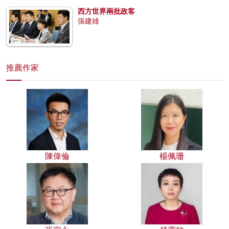
西方世界兩批政客
張建雄
推薦作家
陳偉倫
楊佩珊